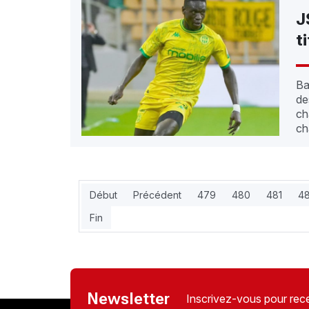
J
t
Ba
de
ch
ch
Début
Précédent
479
480
481
4
Fin
Newsletter
Inscrivez-vous pour rece