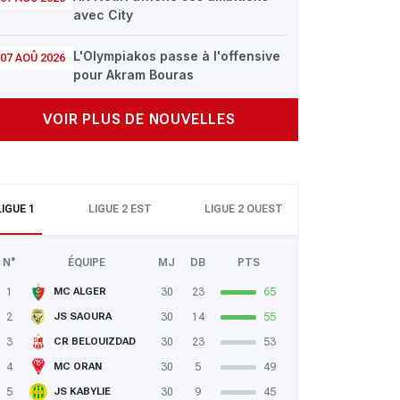
avec City
L'Olympiakos passe à l'offensive
07 AOÛ 2026
pour Akram Bouras
VOIR PLUS DE NOUVELLES
LIGUE 1
LIGUE 2 EST
LIGUE 2 OUEST
N°
ÉQUIPE
MJ
DB
PTS
1
30
23
65
MC ALGER
2
30
14
55
JS SAOURA
3
30
23
53
CR BELOUIZDAD
4
30
5
49
MC ORAN
5
30
9
45
JS KABYLIE