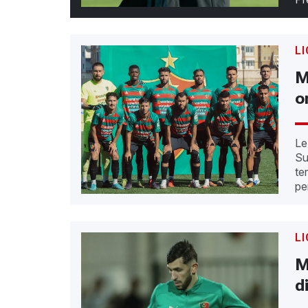
L
M
o
Le
Su
te
pe
L
M
d