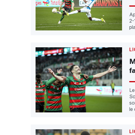
Ap
2-
pl
L
M
f
Le
So
so
le
L