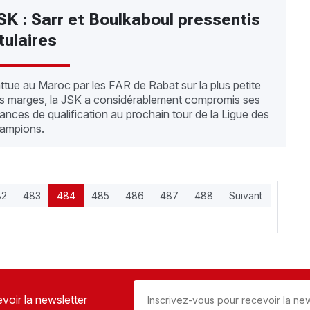
SK : Sarr et Boulkaboul pressentis
itulaires
ttue au Maroc par les FAR de Rabat sur la plus petite
s marges, la JSK a considérablement compromis ses
ances de qualification au prochain tour de la Ligue des
ampions.
82
483
484
485
486
487
488
Suivant
voir la newsletter