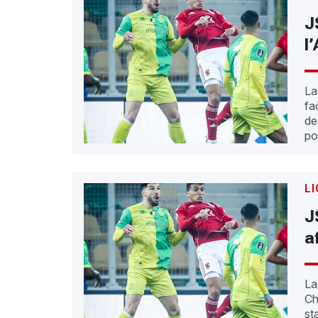
J
l
La
fa
de
po
L
J
a
La
Ch
st