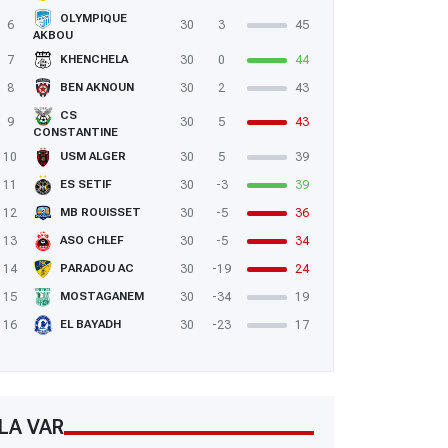
OLYMPIQUE
6
30
3
45
AKBOU
7
30
0
44
KHENCHELA
8
30
2
43
BEN AKNOUN
CS
9
30
5
43
CONSTANTINE
10
30
5
39
USM ALGER
11
30
-3
39
ES SETIF
12
30
-5
36
MB ROUISSET
13
30
-5
34
ASO CHLEF
14
30
-19
24
PARADOU AC
15
30
-34
19
MOSTAGANEM
16
30
-23
17
EL BAYADH
LA VAR