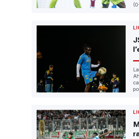
(0
L
J
l
La
Ah
ca
po
L
M
r