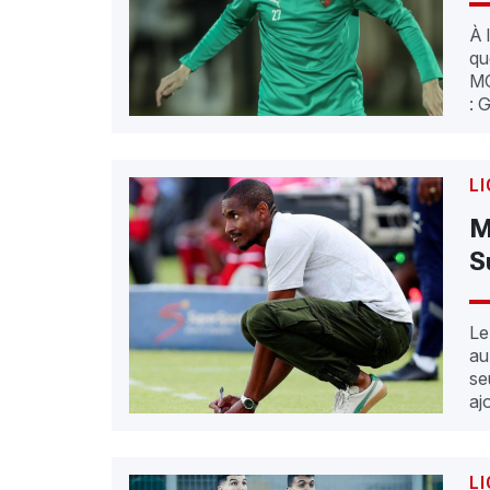
À 
qu
MC
: 
L
M
S
Le
au
se
aj
L