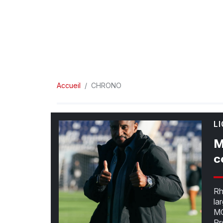
Accueil
CHRONO
L
M
c
Rh
la
MC
Pr