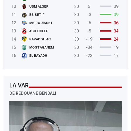
10
30
5
39
USM ALGER
11
30
-3
39
ES SETIF
12
30
-5
36
MB ROUISSET
13
30
-5
34
ASO CHLEF
14
30
-19
24
PARADOU AC
15
30
-34
19
MOSTAGANEM
16
30
-23
17
EL BAYADH
LA VAR
DE REDOUANE BENDALI