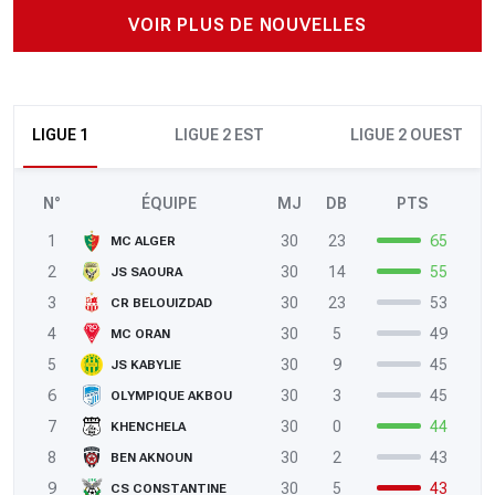
VOIR PLUS DE NOUVELLES
LIGUE 1
LIGUE 2 EST
LIGUE 2 OUEST
N°
ÉQUIPE
MJ
DB
PTS
1
30
23
65
MC ALGER
2
30
14
55
JS SAOURA
3
30
23
53
CR BELOUIZDAD
4
30
5
49
MC ORAN
5
30
9
45
JS KABYLIE
6
30
3
45
OLYMPIQUE AKBOU
7
30
0
44
KHENCHELA
8
30
2
43
BEN AKNOUN
9
30
5
43
CS CONSTANTINE