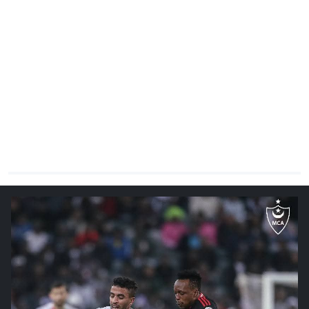
CHRONO
Vidéos
Fil d'actualités
La var
Version PDF
Politique de confidentialité