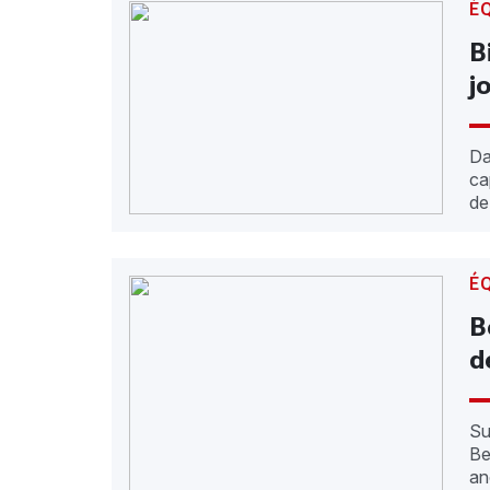
É
B
j
Da
ca
de
É
B
d
Su
Be
an