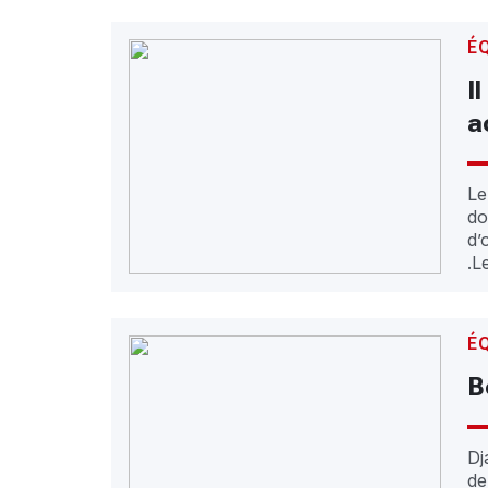
É
I
a
Le
do
d’
.L
É
B
Dj
de