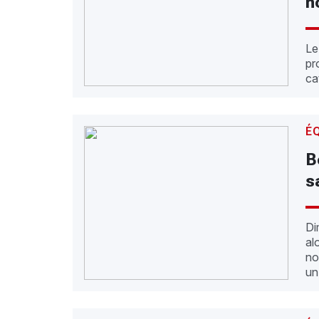
n
Le
pr
ca
É
B
s
Di
alo
no
un