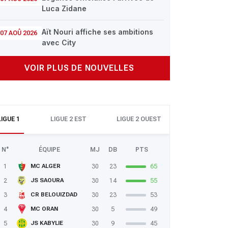
Luca Zidane
Aït Nouri affiche ses ambitions
07 AOÛ 2026
avec City
VOIR PLUS DE NOUVELLES
LIGUE 1
LIGUE 2 EST
LIGUE 2 OUEST
N°
ÉQUIPE
MJ
DB
PTS
1
30
23
65
MC ALGER
2
30
14
55
JS SAOURA
3
30
23
53
CR BELOUIZDAD
4
30
5
49
MC ORAN
5
30
9
45
JS KABYLIE