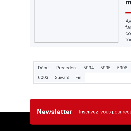
m
Av
fa
co
foo
Début
Précédent
5994
5995
5996
6003
Suivant
Fin
Newsletter
Inscrivez-vous pour rece