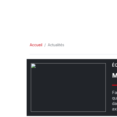
Accueil
Actualités
É
M
Fa
qu
da
ax