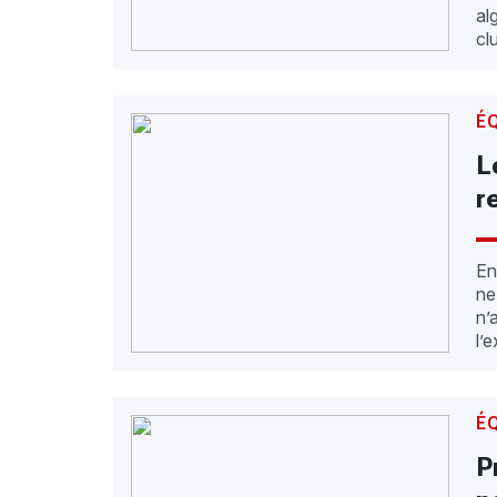
al
cl
É
L
r
En
ne
n’
l’
É
P