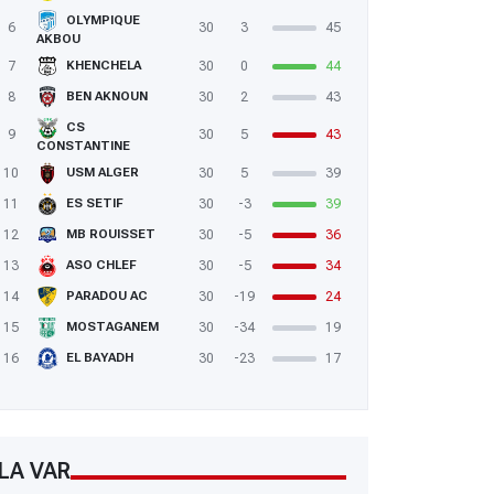
OLYMPIQUE
6
30
3
45
AKBOU
7
30
0
44
KHENCHELA
8
30
2
43
BEN AKNOUN
CS
9
30
5
43
CONSTANTINE
10
30
5
39
USM ALGER
11
30
-3
39
ES SETIF
12
30
-5
36
MB ROUISSET
13
30
-5
34
ASO CHLEF
14
30
-19
24
PARADOU AC
15
30
-34
19
MOSTAGANEM
16
30
-23
17
EL BAYADH
LA VAR