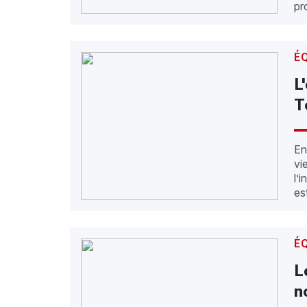
pr
É
L
T
En
vi
l’
es
É
L
n