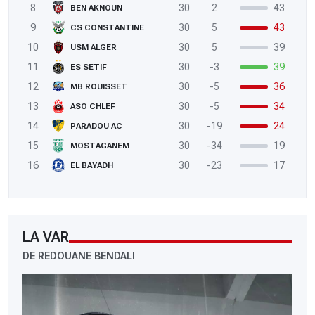
8
30
2
43
BEN AKNOUN
9
30
5
43
CS CONSTANTINE
10
30
5
39
USM ALGER
11
30
-3
39
ES SETIF
12
30
-5
36
MB ROUISSET
13
30
-5
34
ASO CHLEF
14
30
-19
24
PARADOU AC
15
30
-34
19
MOSTAGANEM
16
30
-23
17
EL BAYADH
LA VAR
DE REDOUANE BENDALI