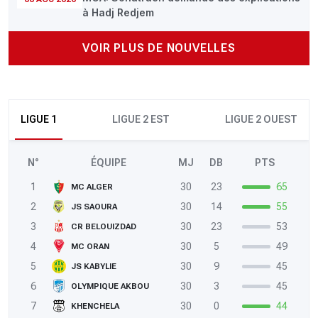
à Hadj Redjem
VOIR PLUS DE NOUVELLES
LIGUE 1
LIGUE 2 EST
LIGUE 2 OUEST
N°
ÉQUIPE
MJ
DB
PTS
1
30
23
65
MC ALGER
2
30
14
55
JS SAOURA
3
30
23
53
CR BELOUIZDAD
4
30
5
49
MC ORAN
5
30
9
45
JS KABYLIE
6
30
3
45
OLYMPIQUE AKBOU
7
30
0
44
KHENCHELA