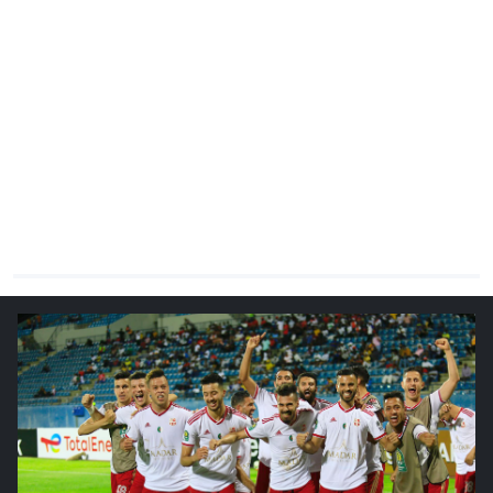
CHRONO
Vidéos
Fil d'actualités
La var
Version PDF
Politique de confidentialité