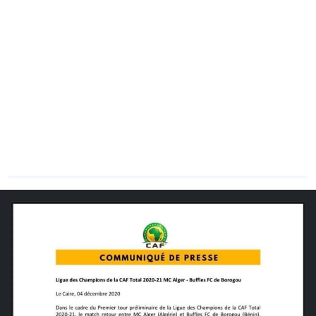
CHRONO
Vidéos
Fil d'actualités
La var
Version PDF
Politique de confidentialité