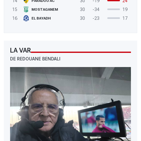
14
30
-19
24
PARADOU AC
15
30
-34
19
MOSTAGANEM
16
30
-23
17
EL BAYADH
LA VAR
DE REDOUANE BENDALI