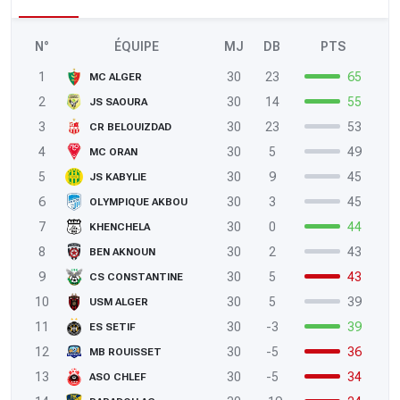
N°
ÉQUIPE
MJ
DB
PTS
1
30
23
65
MC ALGER
2
30
14
55
JS SAOURA
3
30
23
53
CR BELOUIZDAD
4
30
5
49
MC ORAN
5
30
9
45
JS KABYLIE
6
30
3
45
OLYMPIQUE AKBOU
7
30
0
44
KHENCHELA
8
30
2
43
BEN AKNOUN
9
30
5
43
CS CONSTANTINE
10
30
5
39
USM ALGER
11
30
-3
39
ES SETIF
12
30
-5
36
MB ROUISSET
13
30
-5
34
ASO CHLEF