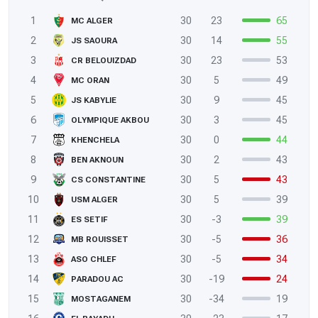
1
30
23
65
MC ALGER
2
30
14
55
JS SAOURA
3
30
23
53
CR BELOUIZDAD
4
30
5
49
MC ORAN
5
30
9
45
JS KABYLIE
6
30
3
45
OLYMPIQUE AKBOU
7
30
0
44
KHENCHELA
8
30
2
43
BEN AKNOUN
9
30
5
43
CS CONSTANTINE
10
30
5
39
USM ALGER
11
30
-3
39
ES SETIF
12
30
-5
36
MB ROUISSET
13
30
-5
34
ASO CHLEF
14
30
-19
24
PARADOU AC
15
30
-34
19
MOSTAGANEM