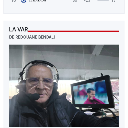
16
30
-23
17
EL BAYADH
LA VAR
DE REDOUANE BENDALI