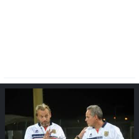
CHRONO
Vidéos
Fil d'actualités
La var
Version PDF
Politique de confidentialité