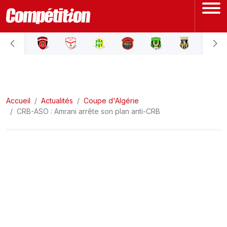
ACCUEIL
LIGUE 1
Accueil
LIGUE 2
Actualités
Coupe d'Algérie
CRB-ASO : Amrani arrête son plan anti-CRB
COUPE D'ALGÉRIE
ÉQUIPE NATIONALE
COUPE DU MONDE
Actualités
Interviews