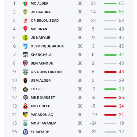
1
30
23
65
MC ALGER
2
30
14
55
JS SAOURA
3
30
23
53
CR BELOUIZDAD
4
30
5
49
MC ORAN
5
30
9
45
JS KABYLIE
6
30
3
45
OLYMPIQUE AKBOU
7
30
0
44
KHENCHELA
8
30
2
43
BEN AKNOUN
9
30
5
43
CS CONSTANTINE
10
30
5
39
USM ALGER
11
30
-3
39
ES SETIF
12
30
-5
36
MB ROUISSET
13
30
-5
34
ASO CHLEF
14
30
-19
24
PARADOU AC
15
30
-34
19
MOSTAGANEM
16
30
-23
17
EL BAYADH