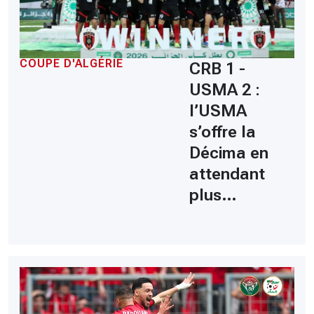
COUPE D'ALGÉRIE
CRB 1 -
USMA 2 :
l’USMA
s’offre la
Décima en
attendant
plus…