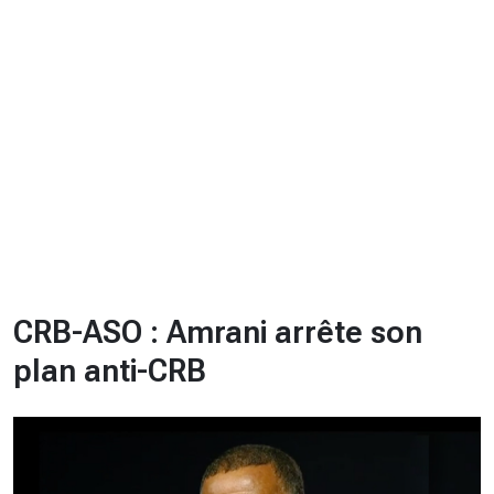
CHRONO
Vidéos
Fil d'actualités
La var
Version PDF
Politique de confidentialité
CRB-ASO : Amrani arrête son
plan anti-CRB