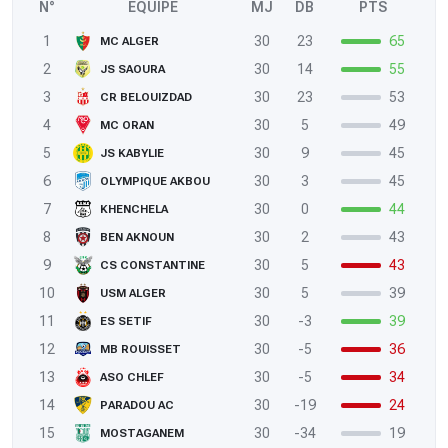
N°
ÉQUIPE
MJ
DB
PTS
1
30
23
65
MC ALGER
2
30
14
55
JS SAOURA
3
30
23
53
CR BELOUIZDAD
4
30
5
49
MC ORAN
5
30
9
45
JS KABYLIE
6
30
3
45
OLYMPIQUE AKBOU
7
30
0
44
KHENCHELA
8
30
2
43
BEN AKNOUN
9
30
5
43
CS CONSTANTINE
10
30
5
39
USM ALGER
11
30
-3
39
ES SETIF
12
30
-5
36
MB ROUISSET
13
30
-5
34
ASO CHLEF
14
30
-19
24
PARADOU AC
15
30
-34
19
MOSTAGANEM