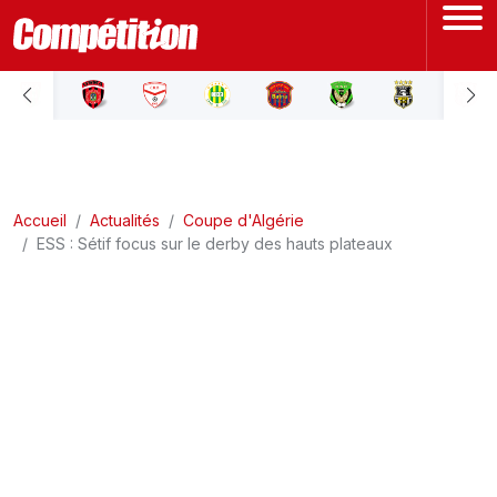
ACCUEIL
LIGUE 1
Accueil
LIGUE 2
Actualités
Coupe d'Algérie
ESS : Sétif focus sur le derby des hauts plateaux
COUPE D'ALGÉRIE
ÉQUIPE NATIONALE
COUPE DU MONDE
Actualités
Interviews