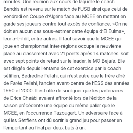
minutes. Une réunion aux cours de laquelle le coach
Bendris est revenu sur le match de l’USB ainsi que celui de
vendredi en Coupe d’Algérie face au MCEE en mettant en
garde ses joueurs contre tout excès de confiance. «On ne
doit en aucun cas sous-estimer cette équipe d’El Eulma»,
leur a-t-il dit, entre autres. Il faut savoir que le MCEE qui
joue en championnat Inter-régions occupe la neuvième
place au classement avec 21 points après 14 matches, soit
avec sept points de retard sur le leader, le MO Bejaïa. Elle
est dirigée depuis l’entame de cet exercice par le coach
sétifien, Badredine Fellahi, qui n’est autre que le frère aîné
de Farès Fellahi, l’ancien avant-centre de l’ESS des années
1990 et 2000. Il est utile de souligner que les partenaires
de Drice Chaâbi avaient affronté lors de l’édition de la
saison précédente une équipe du même palier que le
MCEE, en l’occurrence Tazougart. Un adversaire face à
qui les Sétifiens ont dû sortir le grand jeu pour passer en
l’emportant au final par deux buts à un.