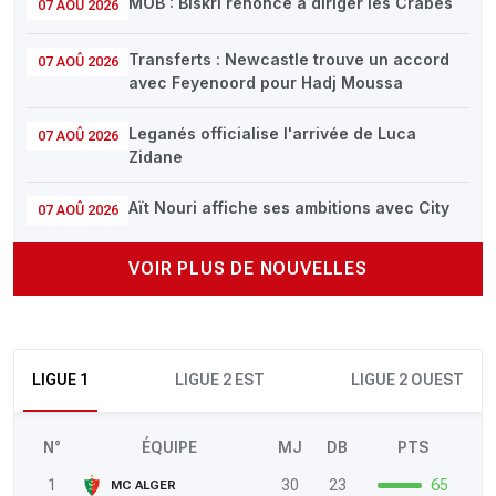
MOB : Biskri renonce à diriger les Crabes
07 AOÛ 2026
Transferts : Newcastle trouve un accord
07 AOÛ 2026
avec Feyenoord pour Hadj Moussa
Leganés officialise l'arrivée de Luca
07 AOÛ 2026
Zidane
Aït Nouri affiche ses ambitions avec City
07 AOÛ 2026
VOIR PLUS DE NOUVELLES
LIGUE 1
LIGUE 2 EST
LIGUE 2 OUEST
N°
ÉQUIPE
MJ
DB
PTS
1
30
23
65
MC ALGER