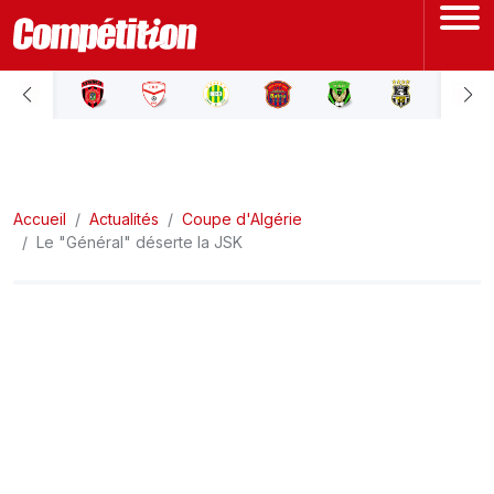
ACCUEIL
LIGUE 1
Accueil
LIGUE 2
Actualités
Coupe d'Algérie
Le "Général" déserte la JSK
COUPE D'ALGÉRIE
ÉQUIPE NATIONALE
COUPE DU MONDE
Actualités
Interviews