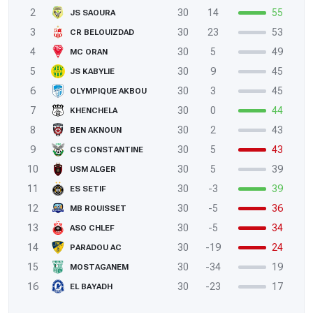
2
30
14
55
JS SAOURA
3
30
23
53
CR BELOUIZDAD
4
30
5
49
MC ORAN
5
30
9
45
JS KABYLIE
6
30
3
45
OLYMPIQUE AKBOU
7
30
0
44
KHENCHELA
8
30
2
43
BEN AKNOUN
9
30
5
43
CS CONSTANTINE
10
30
5
39
USM ALGER
11
30
-3
39
ES SETIF
12
30
-5
36
MB ROUISSET
13
30
-5
34
ASO CHLEF
14
30
-19
24
PARADOU AC
15
30
-34
19
MOSTAGANEM
16
30
-23
17
EL BAYADH