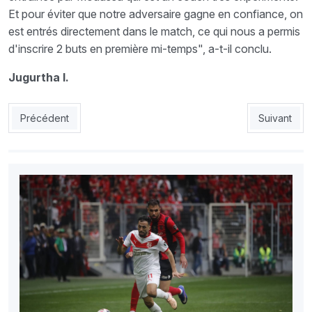
Et pour éviter que notre adversaire gagne en confiance, on
est entrés directement dans le match, ce qui nous a permis
d'inscrire 2 buts en première mi-temps", a-t-il conclu.
Jugurtha I.
Article précédent : MCEE 0 - ESS 2 : L’essentiel pour l’Entente
Article sui
Précédent
Suivant