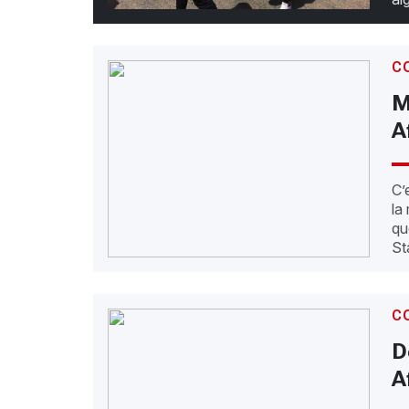
C
M
A
C’
la
qu
St
C
D
A