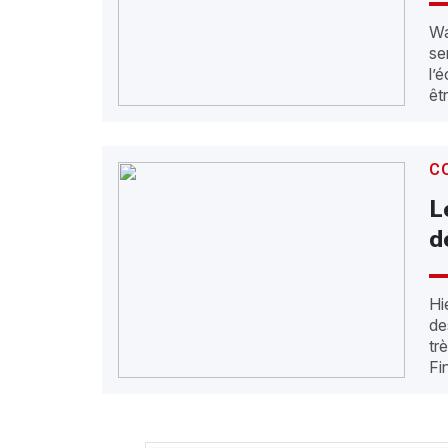
Wa
se
l’
êt
C
L
d
Hi
de
tr
Fi