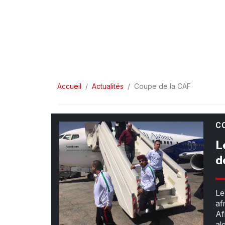
Accueil
Actualités
Coupe de la CAF
C
L
d
Le
af
Af
al