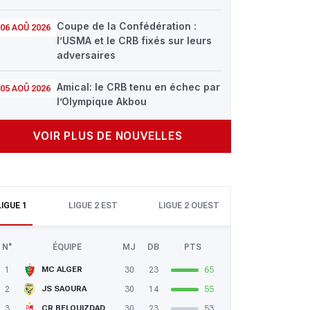
Coupe de la Confédération :
06 AOÛ 2026
l’USMA et le CRB fixés sur leurs
adversaires
Amical: le CRB tenu en échec par
05 AOÛ 2026
l’Olympique Akbou
VOIR PLUS DE NOUVELLES
LIGUE 1
LIGUE 2 EST
LIGUE 2 OUEST
N°
ÉQUIPE
MJ
DB
PTS
1
30
23
65
MC ALGER
2
30
14
55
JS SAOURA
3
30
23
53
CR BELOUIZDAD