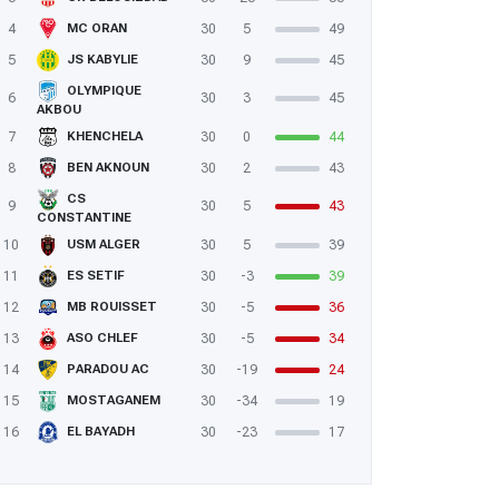
4
30
5
49
MC ORAN
5
30
9
45
JS KABYLIE
OLYMPIQUE
6
30
3
45
AKBOU
7
30
0
44
KHENCHELA
8
30
2
43
BEN AKNOUN
CS
9
30
5
43
CONSTANTINE
10
30
5
39
USM ALGER
11
30
-3
39
ES SETIF
12
30
-5
36
MB ROUISSET
13
30
-5
34
ASO CHLEF
14
30
-19
24
PARADOU AC
15
30
-34
19
MOSTAGANEM
16
30
-23
17
EL BAYADH