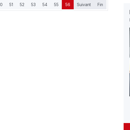
0
51
52
53
54
55
56
Suivant
Fin