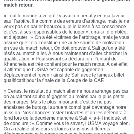
match retour.
« Tout le monde a vu qu’il y avait un penalty en ma faveur,
sauf l’arbitre. Il a commis des erreurs d’arbitrage, mais je ne
veux pas en parler beaucoup, je le laisse à sa conscience
et c’est à ses responsables de le juger », dira-t-il d’emblée,
et d’ajouter : « On a été victimes de l’arbitrage, mais je vous
assure que cela constitue une autre source de motivation
en vue du match retour. On doit prouver à Safi qu’on a été
lésés au match aller. À nous maintenant d’aller chercher la
qualification. » Poursuivant sa déclaration, l’enfant de
Khenchela est très confiant pour le match retour. À cet effet,
il affirme que l’USMA est capable de gagner en
déplacement et revenir ainsi de Safi avec le fameux billet
qualificatif pour la finale de la Coupe de la CAF.
« Certes, le résultat du match aller ne nous arrange pas car
on aurait tant souhaité gagner, au moins par la plus petite
des marges. Mais le plus important, c’est de ne pas
encaisser de buts qui auraient compliqué davantage notre
mission. Nos chances restent intactes et on les défendra à
fond lors de la deuxième manche à Safi », a-t-il indiqué, et
de conclure : « Comme vous le savez, l’USMA voyage bien.
On a réalisé plusieurs victoires dans nos différents