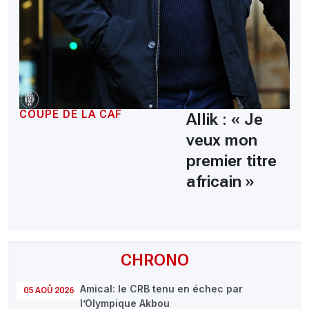
COUPE DE LA CAF
Allik : « Je
veux mon
premier titre
africain »
CHRONO
Amical: le CRB tenu en échec par
05 AOÛ 2026
l’Olympique Akbou