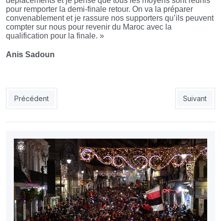
déplacements et je pense que tous les moyens sont réunis
pour remporter la demi-finale retour. On va la préparer
convenablement et je rassure nos supporters qu’ils peuvent
compter sur nous pour revenir du Maroc avec la
qualification pour la finale. »
Anis Sadoun
Article précédent : USMA: Issa Sy fait peur aux Usmistes
Article suiv
Précédent
Suivant