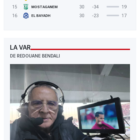
15
30
-34
19
MOSTAGANEM
16
30
-23
17
EL BAYADH
LA VAR
DE REDOUANE BENDALI