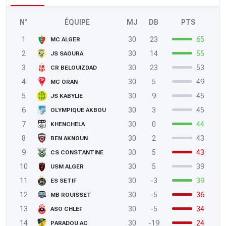
N°
ÉQUIPE
MJ
DB
PTS
1
30
23
65
MC ALGER
2
30
14
55
JS SAOURA
3
30
23
53
CR BELOUIZDAD
4
30
5
49
MC ORAN
5
30
9
45
JS KABYLIE
6
30
3
45
OLYMPIQUE AKBOU
7
30
0
44
KHENCHELA
8
30
2
43
BEN AKNOUN
9
30
5
43
CS CONSTANTINE
10
30
5
39
USM ALGER
11
30
-3
39
ES SETIF
12
30
-5
36
MB ROUISSET
13
30
-5
34
ASO CHLEF
14
30
-19
24
PARADOU AC