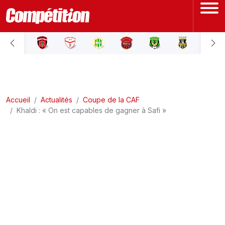
ACCUEIL
LIGUE 1
Accueil
LIGUE 2
Actualités
Coupe de la CAF
Khaldi : « On est capables de gagner à Safi »
COUPE D'ALGÉRIE
ÉQUIPE NATIONALE
COUPE DU MONDE
Actualités
Interviews