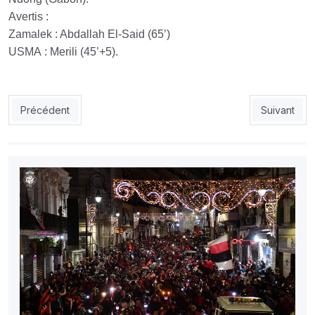
Avertis :
Zamalek : Abdallah El-Said (65’)
USMA : Merili (45’+5).
Article précédent : USMA : la parade des champions embrase A
Article suiv
Précédent
Suivant