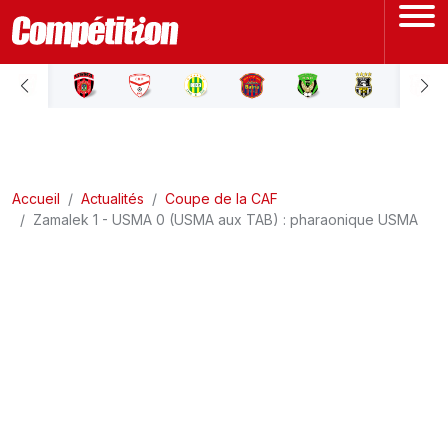
ACCUEIL
LIGUE 1
Accueil
LIGUE 2
Actualités
Coupe de la CAF
Zamalek 1 - USMA 0 (USMA aux TAB) : pharaonique USMA
COUPE D'ALGÉRIE
ÉQUIPE NATIONALE
COUPE DU MONDE
Actualités
Interviews