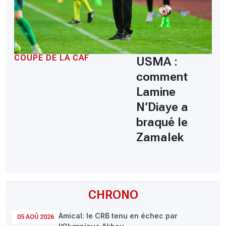
COUPE DE LA CAF
USMA :
comment
Lamine
N’Diaye a
braqué le
Zamalek
CHRONO
Amical: le CRB tenu en échec par
05 AOÛ 2026