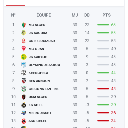
N°
ÉQUIPE
MJ
DB
PTS
1
30
23
65
MC ALGER
2
30
14
55
JS SAOURA
3
30
23
53
CR BELOUIZDAD
4
30
5
49
MC ORAN
5
30
9
45
JS KABYLIE
6
30
3
45
OLYMPIQUE AKBOU
7
30
0
44
KHENCHELA
8
30
2
43
BEN AKNOUN
9
30
5
43
CS CONSTANTINE
10
30
5
39
USM ALGER
11
30
-3
39
ES SETIF
12
30
-5
36
MB ROUISSET
13
30
-5
34
ASO CHLEF