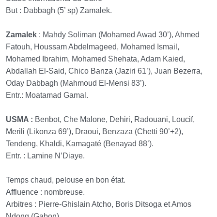
But : Dabbagh (5’ sp) Zamalek.
Zamalek
: Mahdy Soliman (Mohamed Awad 30’), Ahmed
Fatouh, Houssam Abdelmageed, Mohamed Ismail,
Mohamed Ibrahim, Mohamed Shehata, Adam Kaied,
Abdallah El-Said, Chico Banza (Jaziri 61’), Juan Bezerra,
Oday Dabbagh (Mahmoud El-Mensi 83’).
Entr.: Moatamad Gamal.
USMA :
Benbot, Che Malone, Dehiri, Radouani, Loucif,
Merili (Likonza 69’), Draoui, Benzaza (Chetti 90’+2),
Tendeng, Khaldi, Kamagaté (Benayad 88’).
Entr. : Lamine N’Diaye.
Temps chaud, pelouse en bon état.
Affluence : nombreuse.
Arbitres : Pierre-Ghislain Atcho, Boris Ditsoga et Amos
Ndong (Gabon).