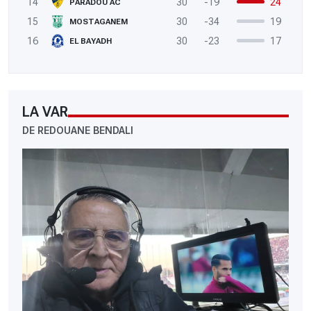
14
30
-19
24
PARADOU AC
15
30
-34
19
MOSTAGANEM
16
30
-23
17
EL BAYADH
LA VAR
DE REDOUANE BENDALI