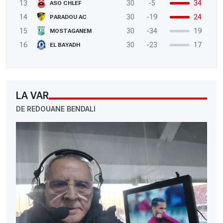
13
30
-5
34
ASO CHLEF
14
30
-19
24
PARADOU AC
15
30
-34
19
MOSTAGANEM
16
30
-23
17
EL BAYADH
LA VAR
DE REDOUANE BENDALI