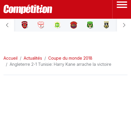
ACCUEIL
LIGUE 1
Accueil
LIGUE 2
Actualités
Coupe du monde 2018
Angleterre 2-1 Tunisie: Harry Kane arrache la victoire
COUPE D'ALGÉRIE
ÉQUIPE NATIONALE
COUPE DU MONDE
Actualités
Interviews