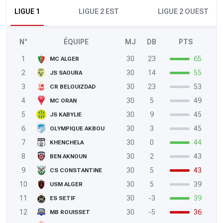
LIGUE 1
LIGUE 2 EST
LIGUE 2 OUEST
N°
ÉQUIPE
MJ
DB
PTS
1
30
23
65
MC ALGER
2
30
14
55
JS SAOURA
3
30
23
53
CR BELOUIZDAD
4
30
5
49
MC ORAN
5
30
9
45
JS KABYLIE
6
30
3
45
OLYMPIQUE AKBOU
7
30
0
44
KHENCHELA
8
30
2
43
BEN AKNOUN
9
30
5
43
CS CONSTANTINE
10
30
5
39
USM ALGER
11
30
-3
39
ES SETIF
12
30
-5
36
MB ROUISSET