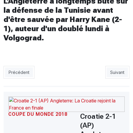
L'Angleterre a longtemps buté sur
la défense de la Tunisie avant
d'être sauvée par Harry Kane (2-
1), auteur d'un doublé lundi à
Volgograd.
Article précédent : Japon 2-1 Colombie: Le Japon a mis la Colo
Article suiv
Précédent
Suivant
COUPE DU MONDE 2018
Croatie 2-1
(AP)