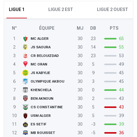
LIGUE 1
LIGUE 2 EST
LIGUE 2 OUEST
N°
ÉQUIPE
MJ
DB
PTS
1
30
23
65
MC ALGER
2
30
14
55
JS SAOURA
3
30
23
53
CR BELOUIZDAD
4
30
5
49
MC ORAN
5
30
9
45
JS KABYLIE
6
30
3
45
OLYMPIQUE AKBOU
7
30
0
44
KHENCHELA
8
30
2
43
BEN AKNOUN
9
30
5
43
CS CONSTANTINE
10
30
5
39
USM ALGER
11
30
-3
39
ES SETIF
12
30
-5
36
MB ROUISSET