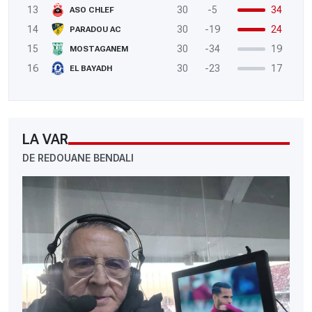
13
30
-5
34
ASO CHLEF
14
30
-19
24
PARADOU AC
15
30
-34
19
MOSTAGANEM
16
30
-23
17
EL BAYADH
LA VAR
DE REDOUANE BENDALI