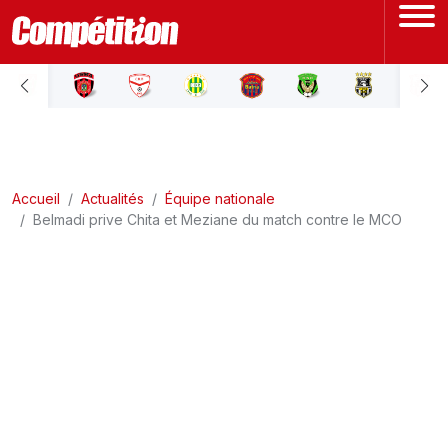
ACCUEIL
LIGUE 1
Accueil
LIGUE 2
Actualités
Équipe nationale
Belmadi prive Chita et Meziane du match contre le MCO
COUPE D'ALGÉRIE
ÉQUIPE NATIONALE
COUPE DU MONDE
Actualités
Interviews