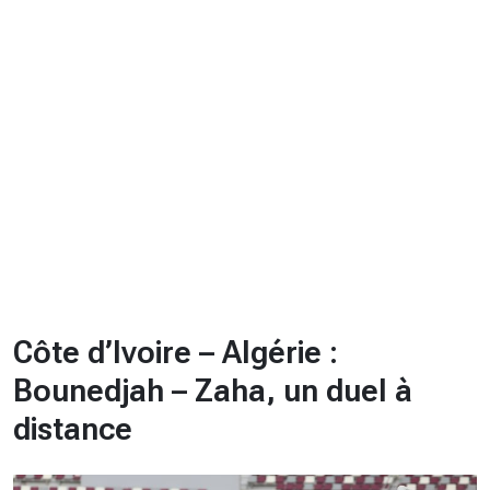
CHRONO
Vidéos
Fil d'actualités
La var
Version PDF
Politique de confidentialité
Côte d’Ivoire – Algérie :
Bounedjah – Zaha, un duel à
distance