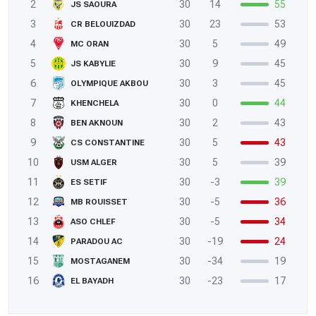
2
30
14
55
JS SAOURA
3
30
23
53
CR BELOUIZDAD
4
30
5
49
MC ORAN
5
30
9
45
JS KABYLIE
6
30
3
45
OLYMPIQUE AKBOU
7
30
0
44
KHENCHELA
8
30
2
43
BEN AKNOUN
9
30
5
43
CS CONSTANTINE
10
30
5
39
USM ALGER
11
30
-3
39
ES SETIF
12
30
-5
36
MB ROUISSET
13
30
-5
34
ASO CHLEF
14
30
-19
24
PARADOU AC
15
30
-34
19
MOSTAGANEM
16
30
-23
17
EL BAYADH