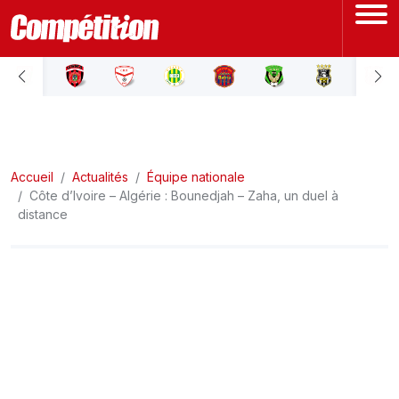
ACCUEIL
LIGUE 1
Accueil
LIGUE 2
Actualités
Équipe nationale
Côte d’Ivoire – Algérie : Bounedjah – Zaha, un duel à
distance
COUPE D'ALGÉRIE
ÉQUIPE NATIONALE
COUPE DU MONDE
Actualités
Interviews