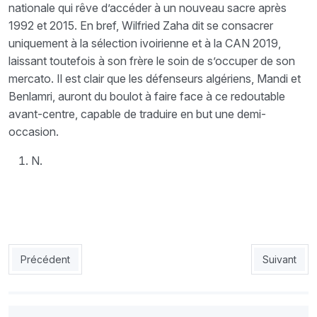
nationale qui rêve d’accéder à un nouveau sacre après
1992 et 2015. En bref, Wilfried Zaha dit se consacrer
uniquement à la sélection ivoirienne et à la CAN 2019,
laissant toutefois à son frère le soin de s’occuper de son
mercato. Il est clair que les défenseurs algériens, Mandi et
Benlamri, auront du boulot à faire face à ce redoutable
avant-centre, capable de traduire en but une demi-
occasion.
N.
Article précédent : Belmadi : «Un quart de finale qu’on doit rem
Article suiv
Précédent
Suivant