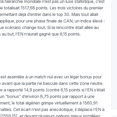
 hiérarchie mondiale n’est pas un luxe statistique, c’est
ie totalisait 1517,68 points. Les trois victoires du premier
permettant déjà d’entrer dans le top 30. Mais tout allait
pplique, pour une phase finale de CAN, un indice élevé :
e scénario change tout. Si la rencontre était allée au
 au but, l’EN n’aurait gagné que 6,15 points.
 est assimilée à un match nul avec un léger bonus pour
vé avant que la partie ne bascule dans cette zone neutre.
e a rapporté 14,9 points (contre 6,15 points si l’EN s’était
 un “bonus” d’environ 8,75 points par rapport à une
ment, le total algérien grimpe virtuellement à 1560,91
lties. Cet écart n’est pas anecdotique, il déplace l’EN à
 (1559,15), et devant plusieurs nations mieux installées