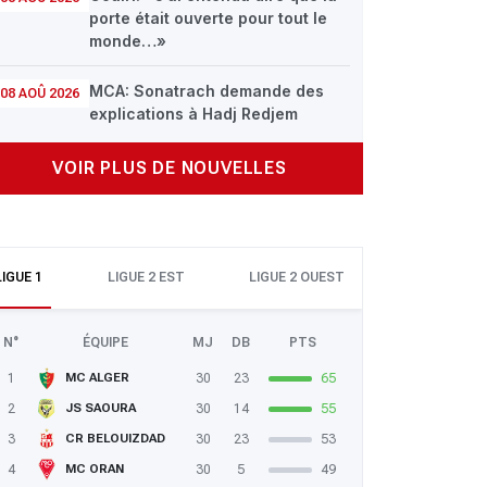
porte était ouverte pour tout le
monde…»
MCA: Sonatrach demande des
08 AOÛ 2026
explications à Hadj Redjem
VOIR PLUS DE NOUVELLES
LIGUE 1
LIGUE 2 EST
LIGUE 2 OUEST
N°
ÉQUIPE
MJ
DB
PTS
1
30
23
65
MC ALGER
2
30
14
55
JS SAOURA
3
30
23
53
CR BELOUIZDAD
4
30
5
49
MC ORAN