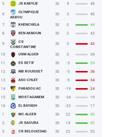
5
30
9
45
JS KABYLIE
OLYMPIQUE
6
30
3
45
AKBOU
7
30
0
44
KHENCHELA
8
30
2
43
BEN AKNOUN
CS
9
30
5
43
CONSTANTINE
10
30
5
39
USM ALGER
11
30
-3
39
ES SETIF
12
30
-5
36
MB ROUISSET
13
30
-5
34
ASO CHLEF
14
30
-19
24
PARADOU AC
15
30
-34
19
MOSTAGANEM
16
30
-23
17
EL BAYADH
1
30
23
65
MC ALGER
2
30
14
55
JS SAOURA
3
30
23
53
CR BELOUIZDAD