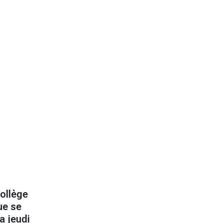
Collège
ue se
a jeudi