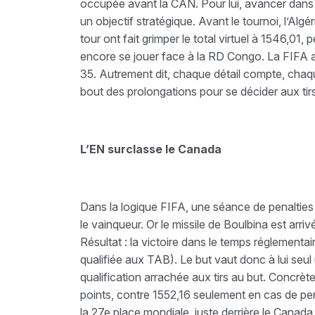
occupée avant la CAN. Pour lui, avancer dans la
un objectif stratégique. Avant le tournoi, l’Algér
tour ont fait grimper le total virtuel à 1546,01, 
encore se jouer face à la RD Congo. La FIFA a
35. Autrement dit, chaque détail compte, chaqu
bout des prolongations pour se décider aux tirs
L’EN surclasse le Canada
Dans la logique FIFA, une séance de penalties
le vainqueur. Or le missile de Boulbina est arri
Résultat : la victoire dans le temps réglementair
qualifiée aux TAB). Le but vaut donc à lui seul
qualification arrachée aux tirs au but. Concrète
points, contre 1552,16 seulement en cas de pena
la 27e place mondiale, juste derrière le Canada