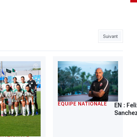
souvenir à effacer
Article suivant 
Suivant
ÉQUIPE NATIONALE
EN : Feli
Sanchez,
ix