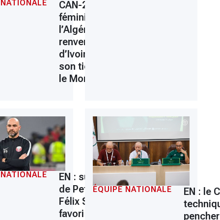
 NATIONALE
CAN-2026
féminine :
l’Algérie
renverse la Côte
d’Ivoire et valide
son ticket pour
le Mondial 2027
 NATIONALE
EN : succession
de Petkovic,
ÉQUIPE NATIONALE
n
EN : le 
Félix Sánchez
techniq
favori
pencher