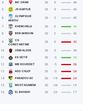
4
30
5
49
MC ORAN
5
30
9
45
JS KABYLIE
OLYMPIQUE
6
30
3
45
AKBOU
7
30
0
44
KHENCHELA
8
30
2
43
BEN AKNOUN
CS
9
30
5
43
CONSTANTINE
10
30
5
39
USM ALGER
11
30
-3
39
ES SETIF
12
30
-5
36
MB ROUISSET
13
30
-5
34
ASO CHLEF
14
30
-19
24
PARADOU AC
15
30
-34
19
MOSTAGANEM
16
30
-23
17
EL BAYADH