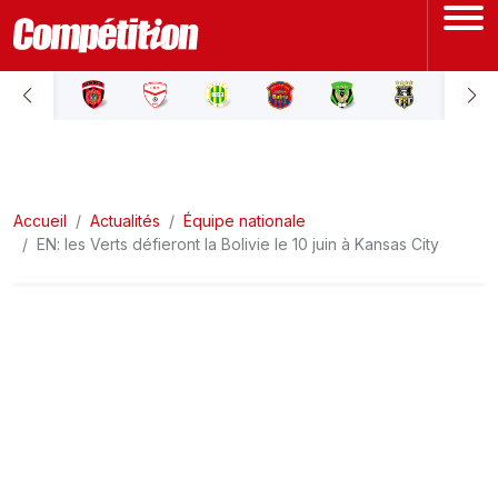
ACCUEIL
LIGUE 1
Accueil
LIGUE 2
Actualités
Équipe nationale
EN: les Verts défieront la Bolivie le 10 juin à Kansas City
COUPE D'ALGÉRIE
ÉQUIPE NATIONALE
COUPE DU MONDE
Actualités
Interviews