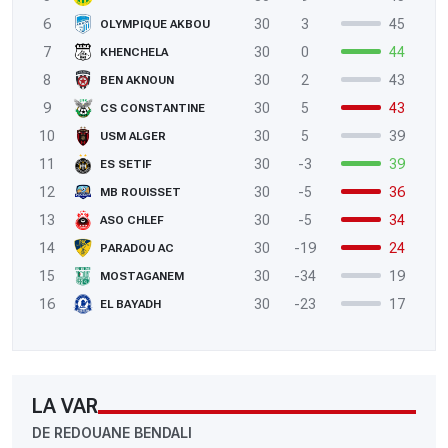
6
30
3
45
OLYMPIQUE AKBOU
7
30
0
44
KHENCHELA
8
30
2
43
BEN AKNOUN
9
30
5
43
CS CONSTANTINE
10
30
5
39
USM ALGER
11
30
-3
39
ES SETIF
12
30
-5
36
MB ROUISSET
13
30
-5
34
ASO CHLEF
14
30
-19
24
PARADOU AC
15
30
-34
19
MOSTAGANEM
16
30
-23
17
EL BAYADH
LA VAR
DE REDOUANE BENDALI