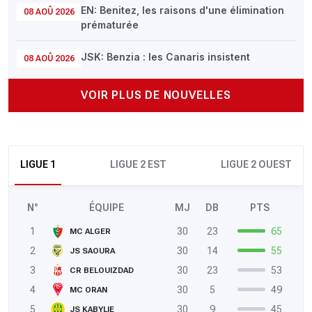
EN: Benitez, les raisons d'une élimination
08 AOÛ 2026
prématurée
JSK: Benzia : les Canaris insistent
08 AOÛ 2026
VOIR PLUS DE NOUVELLES
LIGUE 1
LIGUE 2 EST
LIGUE 2 OUEST
N°
ÉQUIPE
MJ
DB
PTS
1
30
23
65
MC ALGER
2
30
14
55
JS SAOURA
3
30
23
53
CR BELOUIZDAD
4
30
5
49
MC ORAN
5
30
9
45
JS KABYLIE