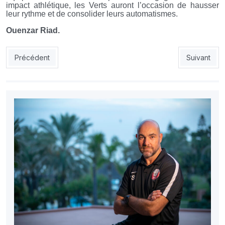
impact athlétique, les Verts auront l’occasion de hausser
leur rythme et de consolider leurs automatismes.
Ouenzar Riad.
Article précédent : CAN-2027 (Qualif) : l’EN connaîtra ses adver
Article sui
Précédent
Suivant