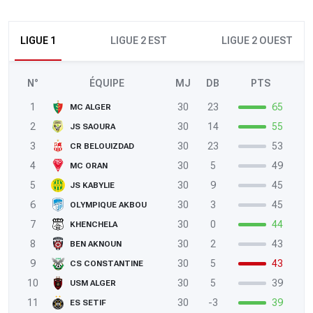
LIGUE 1
LIGUE 2 EST
LIGUE 2 OUEST
N°
ÉQUIPE
MJ
DB
PTS
1
30
23
65
MC ALGER
2
30
14
55
JS SAOURA
3
30
23
53
CR BELOUIZDAD
4
30
5
49
MC ORAN
5
30
9
45
JS KABYLIE
6
30
3
45
OLYMPIQUE AKBOU
7
30
0
44
KHENCHELA
8
30
2
43
BEN AKNOUN
9
30
5
43
CS CONSTANTINE
10
30
5
39
USM ALGER
11
30
-3
39
ES SETIF