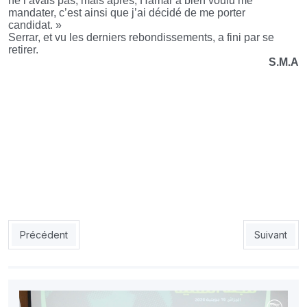
ne l’avais pas, mais après, Hamar a bien voulu me
mandater, c’est ainsi que j’ai décidé de me porter
candidat. »
Serrar, et vu les derniers rebondissements, a fini par se
retirer.
S.M.A
Article précédent : Quand la FAF ne respecte pas son propre r
Article suiv
Précédent
Suivant