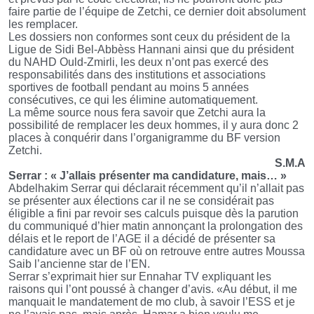
faire partie de l’équipe de Zetchi, ce dernier doit absolument
les remplacer.
Les dossiers non conformes sont ceux du président de la
Ligue de Sidi Bel-Abbèss Hannani ainsi que du président
du NAHD Ould-Zmirli, les deux n’ont pas exercé des
responsabilités dans des institutions et associations
sportives de football pendant au moins 5 années
consécutives, ce qui les élimine automatiquement.
La même source nous fera savoir que Zetchi aura la
possibilité de remplacer les deux hommes, il y aura donc 2
places à conquérir dans l’organigramme du BF version
Zetchi.
S.M.A
Serrar : « J’allais présenter ma candidature, mais… »
Abdelhakim Serrar qui déclarait récemment qu’il n’allait pas
se présenter aux élections car il ne se considérait pas
éligible a fini par revoir ses calculs puisque dès la parution
du communiqué d’hier matin annonçant la prolongation des
délais et le report de l’AGE il a décidé de présenter sa
candidature avec un BF où on retrouve entre autres Moussa
Saib l’ancienne star de l’EN.
Serrar s’exprimait hier sur Ennahar TV expliquant les
raisons qui l’ont poussé à changer d’avis. «Au début, il me
manquait le mandatement de mo club, à savoir l’ESS et je