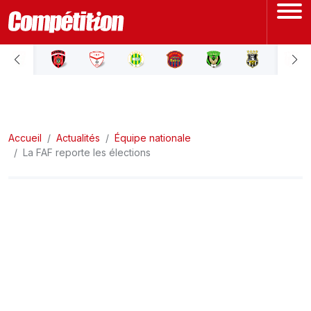
ACCUEIL
LIGUE 1
Accueil
LIGUE 2
Actualités
Équipe nationale
La FAF reporte les élections
COUPE D'ALGÉRIE
ÉQUIPE NATIONALE
COUPE DU MONDE
Actualités
Interviews