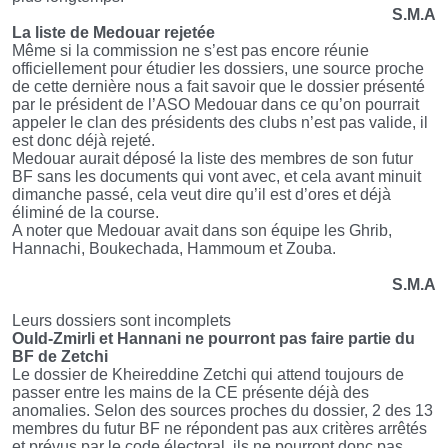
S.M.A
La liste de Medouar rejetée
Même si la commission ne s’est pas encore réunie
officiellement pour étudier les dossiers, une source proche
de cette dernière nous a fait savoir que le dossier présenté
par le président de l’ASO Medouar dans ce qu’on pourrait
appeler le clan des présidents des clubs n’est pas valide, il
est donc déjà rejeté.
Medouar aurait déposé la liste des membres de son futur
BF sans les documents qui vont avec, et cela avant minuit
dimanche passé, cela veut dire qu’il est d’ores et déjà
éliminé de la course.
A noter que Medouar avait dans son équipe les Ghrib,
Hannachi, Boukechada, Hammoum et Zouba.
S.M.A
Leurs dossiers sont incomplets
Ould-Zmirli et Hannani ne pourront pas faire partie du
BF de Zetchi
Le dossier de Kheireddine Zetchi qui attend toujours de
passer entre les mains de la CE présente déjà des
anomalies. Selon des sources proches du dossier, 2 des 13
membres du futur BF ne répondent pas aux critères arrêtés
et prévus par le code électoral, ils ne pourront donc pas