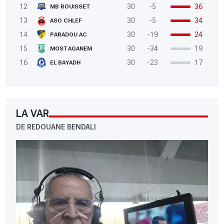
12
30
-5
36
MB ROUISSET
13
30
-5
34
ASO CHLEF
14
30
-19
24
PARADOU AC
15
30
-34
19
MOSTAGANEM
16
30
-23
17
EL BAYADH
LA VAR
DE REDOUANE BENDALI