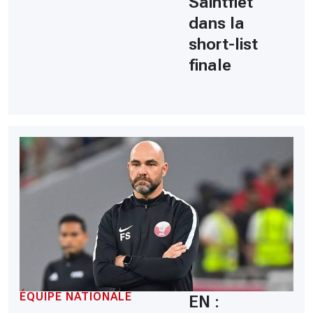
Saintfiet
dans la
short-list
finale
ÉQUIPE NATIONALE
EN :