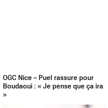
CHRONO
Vidéos
Fil d'actualités
La var
Version PDF
Politique de confidentialité
OGC Nice – Puel rassure pour
Boudaoui : « Je pense que ça ira
»