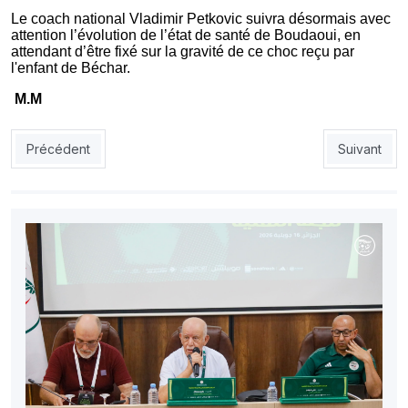
Le coach national Vladimir Petkovic suivra désormais avec
attention l’évolution de l’état de santé de Boudaoui, en
attendant d’être fixé sur la gravité de ce choc reçu par
l'enfant de Béchar.
M.M
Article précédent : Coupe du monde 2026 : les Verts relancent 
Article sui
Précédent
Suivant