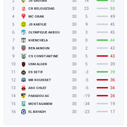
2
30
14
55
JS SAOURA
3
30
23
53
CR BELOUIZDAD
4
30
5
49
MC ORAN
5
30
9
45
JS KABYLIE
6
30
3
45
OLYMPIQUE AKBOU
7
30
0
44
KHENCHELA
8
30
2
43
BEN AKNOUN
9
30
5
43
CS CONSTANTINE
10
30
5
39
USM ALGER
11
30
-3
39
ES SETIF
12
30
-5
36
MB ROUISSET
13
30
-5
34
ASO CHLEF
14
30
-19
24
PARADOU AC
15
30
-34
19
MOSTAGANEM
16
30
-23
17
EL BAYADH