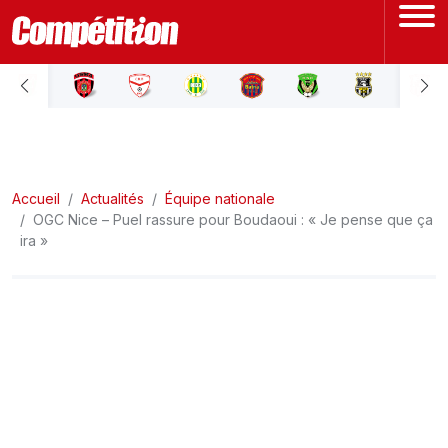
ACCUEIL
LIGUE 1
Accueil
LIGUE 2
Actualités
Équipe nationale
OGC Nice – Puel rassure pour Boudaoui : « Je pense que ça
ira »
COUPE D'ALGÉRIE
ÉQUIPE NATIONALE
COUPE DU MONDE
Actualités
Interviews