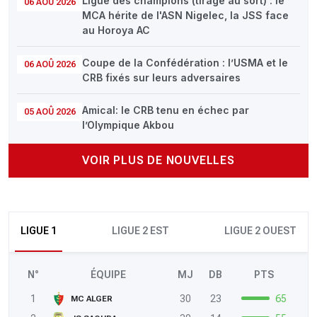
Ligue des champions (tirage au sort) : le
06 AOÛ 2026
MCA hérite de l'ASN Nigelec, la JSS face
au Horoya AC
Coupe de la Confédération : l’USMA et le
06 AOÛ 2026
CRB fixés sur leurs adversaires
Amical: le CRB tenu en échec par
05 AOÛ 2026
l’Olympique Akbou
VOIR PLUS DE NOUVELLES
LIGUE 1
LIGUE 2 EST
LIGUE 2 OUEST
N°
ÉQUIPE
MJ
DB
PTS
1
30
23
65
MC ALGER