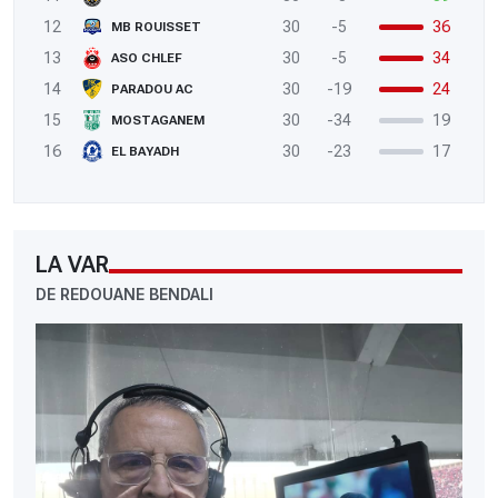
12
30
-5
36
MB ROUISSET
13
30
-5
34
ASO CHLEF
14
30
-19
24
PARADOU AC
15
30
-34
19
MOSTAGANEM
16
30
-23
17
EL BAYADH
LA VAR
DE REDOUANE BENDALI