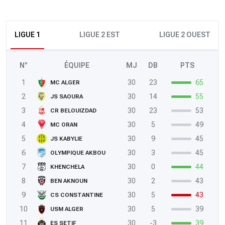
LIGUE 1
LIGUE 2 EST
LIGUE 2 OUEST
N°
ÉQUIPE
MJ
DB
PTS
1
30
23
65
MC ALGER
2
30
14
55
JS SAOURA
3
30
23
53
CR BELOUIZDAD
4
30
5
49
MC ORAN
5
30
9
45
JS KABYLIE
6
30
3
45
OLYMPIQUE AKBOU
7
30
0
44
KHENCHELA
8
30
2
43
BEN AKNOUN
9
30
5
43
CS CONSTANTINE
10
30
5
39
USM ALGER
11
30
-3
39
ES SETIF