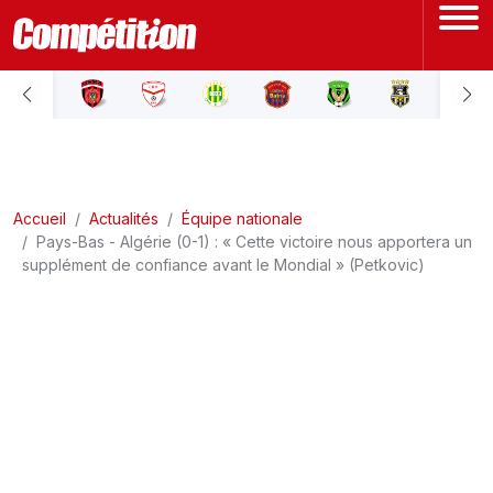
ACCUEIL
LIGUE 1
Accueil
LIGUE 2
Actualités
Équipe nationale
Pays-Bas - Algérie (0-1) : « Cette victoire nous apportera un
supplément de confiance avant le Mondial » (Petkovic)
COUPE D'ALGÉRIE
ÉQUIPE NATIONALE
COUPE DU MONDE
Actualités
Interviews