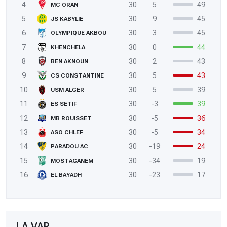
4
30
5
49
MC ORAN
5
30
9
45
JS KABYLIE
6
30
3
45
OLYMPIQUE AKBOU
7
30
0
44
KHENCHELA
8
30
2
43
BEN AKNOUN
9
30
5
43
CS CONSTANTINE
10
30
5
39
USM ALGER
11
30
-3
39
ES SETIF
12
30
-5
36
MB ROUISSET
13
30
-5
34
ASO CHLEF
14
30
-19
24
PARADOU AC
15
30
-34
19
MOSTAGANEM
16
30
-23
17
EL BAYADH
LA VAR