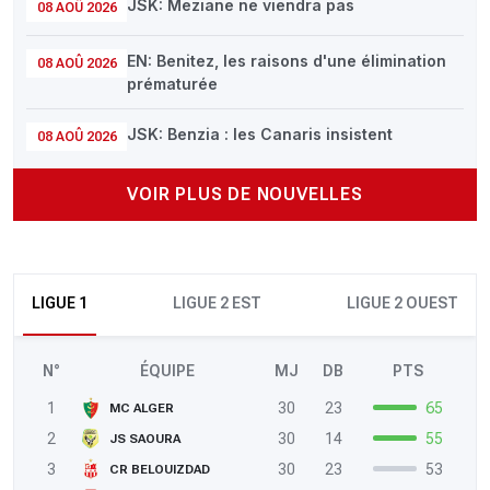
JSK: Meziane ne viendra pas
08 AOÛ 2026
EN: Benitez, les raisons d'une élimination
08 AOÛ 2026
prématurée
JSK: Benzia : les Canaris insistent
08 AOÛ 2026
VOIR PLUS DE NOUVELLES
LIGUE 1
LIGUE 2 EST
LIGUE 2 OUEST
N°
ÉQUIPE
MJ
DB
PTS
1
30
23
65
MC ALGER
2
30
14
55
JS SAOURA
3
30
23
53
CR BELOUIZDAD