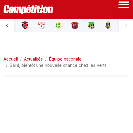
ACCUEIL
LIGUE 1
Accueil
LIGUE 2
Actualités
Équipe nationale
Salhi, bientôt une nouvelle chance chez les Verts
COUPE D'ALGÉRIE
ÉQUIPE NATIONALE
COUPE DU MONDE
Actualités
Interviews