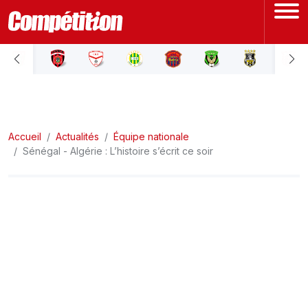
ACCUEIL
LIGUE 1
Accueil
LIGUE 2
Actualités
Équipe nationale
Sénégal - Algérie : L’histoire s’écrit ce soir
COUPE D'ALGÉRIE
ÉQUIPE NATIONALE
COUPE DU MONDE
Actualités
Interviews