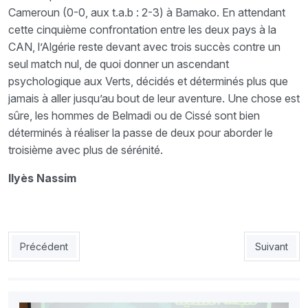
Cameroun (0-0, aux t.a.b : 2-3) à Bamako. En attendant
cette cinquième confrontation entre les deux pays à la
CAN, l’Algérie reste devant avec trois succès contre un
seul match nul, de quoi donner un ascendant
psychologique aux Verts, décidés et déterminés plus que
jamais à aller jusqu’au bout de leur aventure. Une chose est
sûre, les hommes de Belmadi ou de Cissé sont bien
déterminés à réaliser la passe de deux pour aborder le
troisième avec plus de sérénité.
Ilyès Nassim
Article précédent : Le joli témoignage de Belmadi pour Guediou
Article suiv
Précédent
Suivant