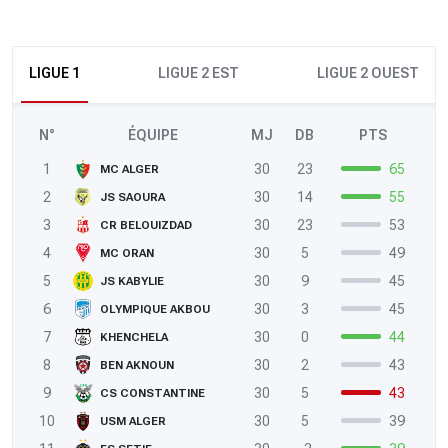
LIGUE 1
LIGUE 2 EST
LIGUE 2 OUEST
N°
ÉQUIPE
MJ
DB
PTS
1
30
23
65
MC ALGER
2
30
14
55
JS SAOURA
3
30
23
53
CR BELOUIZDAD
4
30
5
49
MC ORAN
5
30
9
45
JS KABYLIE
6
30
3
45
OLYMPIQUE AKBOU
7
30
0
44
KHENCHELA
8
30
2
43
BEN AKNOUN
9
30
5
43
CS CONSTANTINE
10
30
5
39
USM ALGER