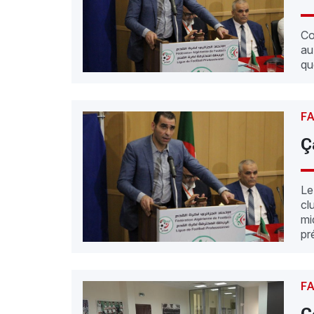
Co
au
qu
F
Ç
Le
cl
mi
pr
F