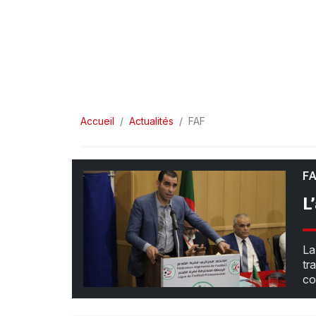
Accueil
Actualités
FAF
F
L
La
tr
co