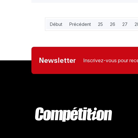
Début
Précédent
25
26
27
2
Newsletter
Inscrivez-vous pour rece