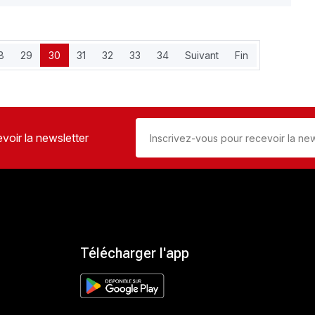
8
29
30
31
32
33
34
Suivant
Fin
voir la newsletter
Télécharger l'app