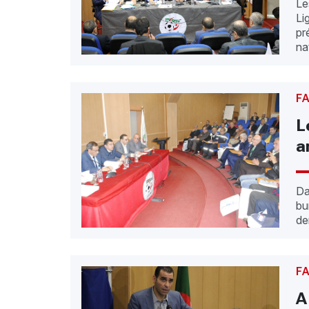
Le
Li
pr
na
F
L
a
Da
bu
de
F
A