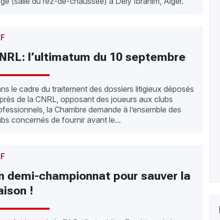
ège (salle du rez-de-chaussée) à Dely Ibrahim, Alger.
AF
NRL: l’ultimatum du 10 septembre
ns le cadre du traitement des dossiers litigieux déposés
près de la CNRL, opposant des joueurs aux clubs
ofessionnels, la Chambre demande à l’ensemble des
ubs concernés de fournir avant le...
AF
n demi-championnat pour sauver la
aison !