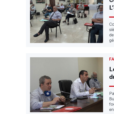
C
L
Co
si
de
gé
F
L
d
Pa
Bu
fo
en