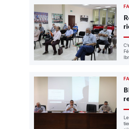
F
R
r
C’
Fé
Ib
F
B
r
Le
ti