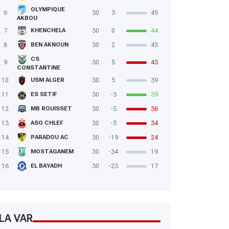
OLYMPIQUE
6
30
3
45
AKBOU
7
30
0
44
KHENCHELA
8
30
2
43
BEN AKNOUN
CS
9
30
5
43
CONSTANTINE
10
30
5
39
USM ALGER
11
30
-3
39
ES SETIF
12
30
-5
36
MB ROUISSET
13
30
-5
34
ASO CHLEF
14
30
-19
24
PARADOU AC
15
30
-34
19
MOSTAGANEM
16
30
-23
17
EL BAYADH
LA VAR