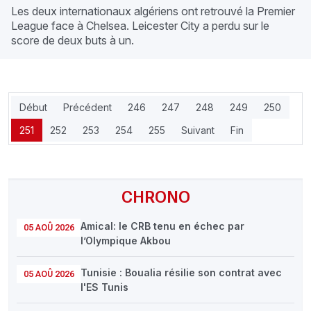
Les deux internationaux algériens ont retrouvé la Premier
League face à Chelsea. Leicester City a perdu sur le
score de deux buts à un.
Début
Précédent
246
247
248
249
250
251
252
253
254
255
Suivant
Fin
CHRONO
Amical: le CRB tenu en échec par
05 AOÛ 2026
l’Olympique Akbou
Tunisie : Boualia résilie son contrat avec
05 AOÛ 2026
l'ES Tunis