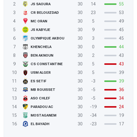
2
30
14
55
JS SAOURA
3
30
23
53
CR BELOUIZDAD
4
30
5
49
MC ORAN
5
30
9
45
JS KABYLIE
6
30
3
45
OLYMPIQUE AKBOU
7
30
0
44
KHENCHELA
8
30
2
43
BEN AKNOUN
9
30
5
43
CS CONSTANTINE
10
30
5
39
USM ALGER
11
30
-3
39
ES SETIF
12
30
-5
36
MB ROUISSET
13
30
-5
34
ASO CHLEF
14
30
-19
24
PARADOU AC
15
30
-34
19
MOSTAGANEM
16
30
-23
17
EL BAYADH