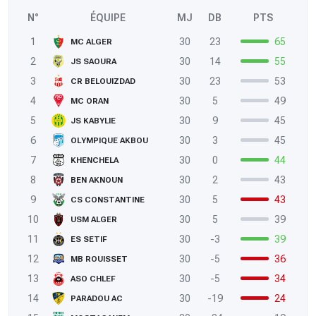
N°
ÉQUIPE
MJ
DB
PTS
1
30
23
65
MC ALGER
2
30
14
55
JS SAOURA
3
30
23
53
CR BELOUIZDAD
4
30
5
49
MC ORAN
5
30
9
45
JS KABYLIE
6
30
3
45
OLYMPIQUE AKBOU
7
30
0
44
KHENCHELA
8
30
2
43
BEN AKNOUN
9
30
5
43
CS CONSTANTINE
10
30
5
39
USM ALGER
11
30
-3
39
ES SETIF
12
30
-5
36
MB ROUISSET
13
30
-5
34
ASO CHLEF
14
30
-19
24
PARADOU AC