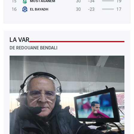
15
30
-34
19
MOSTAGANEM
16
30
-23
17
EL BAYADH
LA VAR
DE REDOUANE BENDALI