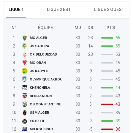
LIGUE 1
LIGUE 2 EST
LIGUE 2 OUEST
N°
ÉQUIPE
MJ
DB
PTS
1
30
23
65
MC ALGER
2
30
14
55
JS SAOURA
3
30
23
53
CR BELOUIZDAD
4
30
5
49
MC ORAN
5
30
9
45
JS KABYLIE
6
30
3
45
OLYMPIQUE AKBOU
7
30
0
44
KHENCHELA
8
30
2
43
BEN AKNOUN
9
30
5
43
CS CONSTANTINE
10
30
5
39
USM ALGER
11
30
-3
39
ES SETIF
12
30
-5
36
MB ROUISSET