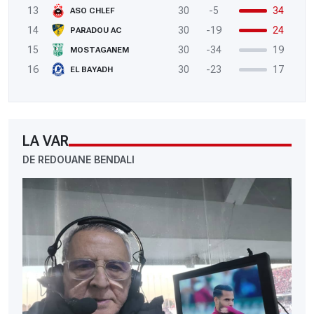
13
30
-5
34
ASO CHLEF
14
30
-19
24
PARADOU AC
15
30
-34
19
MOSTAGANEM
16
30
-23
17
EL BAYADH
LA VAR
DE REDOUANE BENDALI