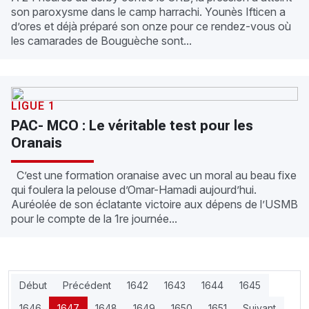
son paroxysme dans le camp harrachi. Younès Ifticen a
d’ores et déjà préparé son onze pour ce rendez-vous où
les camarades de Bouguèche sont...
LIGUE 1
PAC- MCO : Le véritable test pour les
Oranais
C’est une formation oranaise avec un moral au beau fixe
qui foulera la pelouse d’Omar-Hamadi aujourd’hui.
Auréolée de son éclatante victoire aux dépens de l’USMB
pour le compte de la 1re journée...
Début
Précédent
1642
1643
1644
1645
1646
1647
1648
1649
1650
1651
Suivant