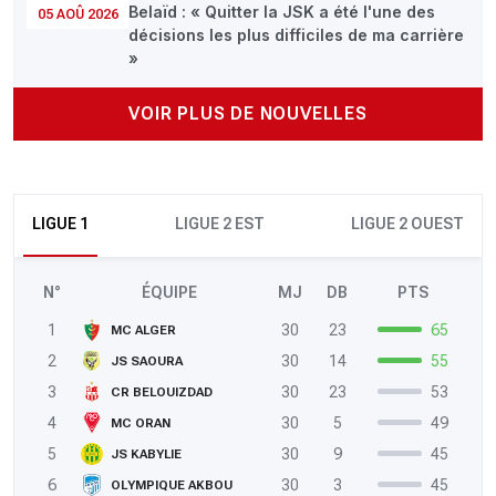
Belaïd : « Quitter la JSK a été l'une des
05 AOÛ 2026
décisions les plus difficiles de ma carrière
»
VOIR PLUS DE NOUVELLES
LIGUE 1
LIGUE 2 EST
LIGUE 2 OUEST
N°
ÉQUIPE
MJ
DB
PTS
1
30
23
65
MC ALGER
2
30
14
55
JS SAOURA
3
30
23
53
CR BELOUIZDAD
4
30
5
49
MC ORAN
5
30
9
45
JS KABYLIE
6
30
3
45
OLYMPIQUE AKBOU