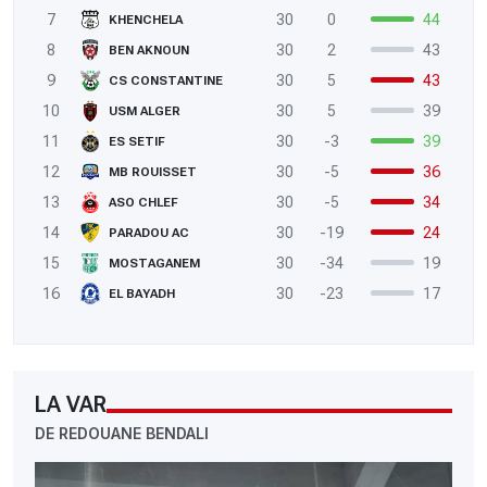
7
30
0
44
KHENCHELA
8
30
2
43
BEN AKNOUN
9
30
5
43
CS CONSTANTINE
10
30
5
39
USM ALGER
11
30
-3
39
ES SETIF
12
30
-5
36
MB ROUISSET
13
30
-5
34
ASO CHLEF
14
30
-19
24
PARADOU AC
15
30
-34
19
MOSTAGANEM
16
30
-23
17
EL BAYADH
LA VAR
DE REDOUANE BENDALI