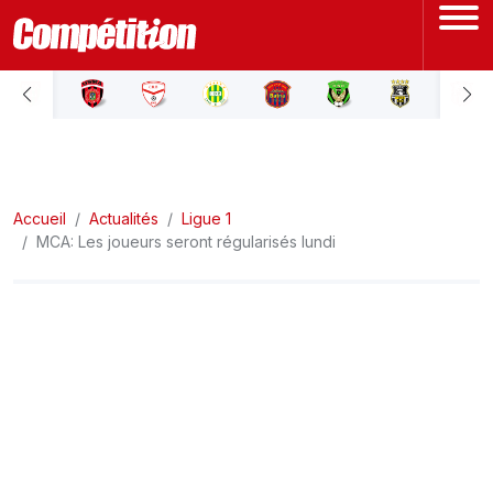
ACCUEIL
LIGUE 1
Accueil
LIGUE 2
Actualités
Ligue 1
MCA: Les joueurs seront régularisés lundi
COUPE D'ALGÉRIE
ÉQUIPE NATIONALE
COUPE DU MONDE
Actualités
Interviews