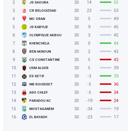
2
30
14
55
JS SAOURA
3
30
23
53
CR BELOUIZDAD
4
30
5
49
MC ORAN
5
30
9
45
JS KABYLIE
6
30
3
45
OLYMPIQUE AKBOU
7
30
0
44
KHENCHELA
8
30
2
43
BEN AKNOUN
9
30
5
43
CS CONSTANTINE
10
30
5
39
USM ALGER
11
30
-3
39
ES SETIF
12
30
-5
36
MB ROUISSET
13
30
-5
34
ASO CHLEF
14
30
-19
24
PARADOU AC
15
30
-34
19
MOSTAGANEM
16
30
-23
17
EL BAYADH