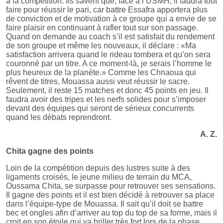
à la compétition. Ils savent que, face à l’USMH, il faudra tout
faire pour réussir le pari, car battre Essafra apportera plus
de conviction et de motivation à ce groupe qui a envie de se
faire plaisir en continuant à rafler tout sur son passage.
Quand on demande au coach s’il est satisfait du rendement
de son groupe et même les nouveaux, il déclare : «Ma
satisfaction arrivera quand le rideau tombera et qu’on sera
couronné par un titre. A ce moment-là, je serais l’homme le
plus heureux de la planète.» Comme les Chnaoua qui
rêvent de titres, Mouassa aussi veut réussir le sacre.
Seulement, il reste 15 matches et donc 45 points en jeu. Il
faudra avoir des tripes et les nerfs solides pour s’imposer
devant des équipes qui seront de sérieux concurrents
quand les débats reprendront.
A. Z.
Chita gagne des points
Loin de la compétition depuis des lustres suite à des
ligaments croisés, le jeune milieu de terrain du MCA,
Oussama Chita, se surpasse pour retrouver ses sensations.
Il gagne des points et il est bien décidé à retrouver sa place
dans l’équipe-type de Mouassa. Il sait qu’il doit se battre
bec et ongles afin d’arriver au top du top de sa forme, mais il
croit en son étoile qui va briller très fort lors de la phase