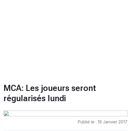
CHRONO
Vidéos
Fil d'actualités
La var
Version PDF
Politique de confidentialité
MCA: Les joueurs seront
régularisés lundi
Publié le : 19 Janvier 2017