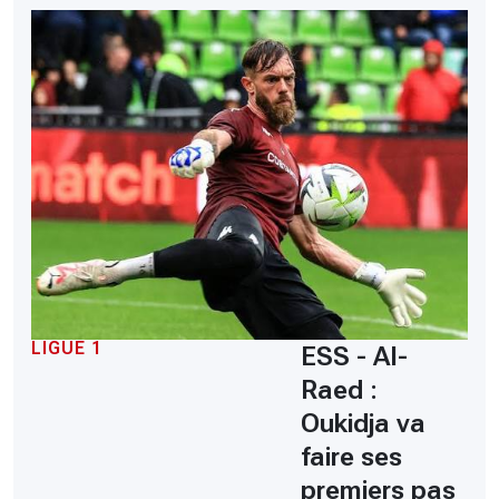
LIGUE 1
ESS - Al-
Raed :
Oukidja va
faire ses
premiers pas