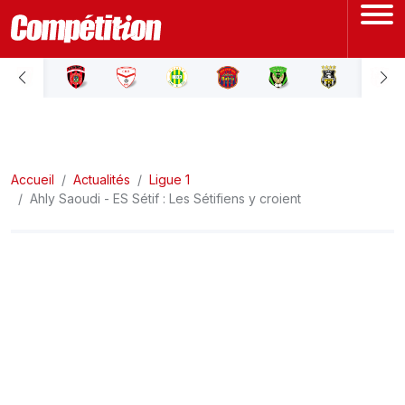
ACCUEIL
LIGUE 1
Accueil
LIGUE 2
Actualités
Ligue 1
Ahly Saoudi - ES Sétif : Les Sétifiens y croient
COUPE D'ALGÉRIE
ÉQUIPE NATIONALE
COUPE DU MONDE
Actualités
Interviews