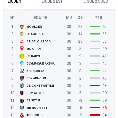
LIGUE 1
LIGUE 2 EST
LIGUE 2 OUEST
N°
ÉQUIPE
MJ
DB
PTS
1
30
23
65
MC ALGER
2
30
14
55
JS SAOURA
3
30
23
53
CR BELOUIZDAD
4
30
5
49
MC ORAN
5
30
9
45
JS KABYLIE
6
30
3
45
OLYMPIQUE AKBOU
7
30
0
44
KHENCHELA
8
30
2
43
BEN AKNOUN
9
30
5
43
CS CONSTANTINE
10
30
5
39
USM ALGER
11
30
-3
39
ES SETIF
12
30
-5
36
MB ROUISSET
13
30
-5
34
ASO CHLEF