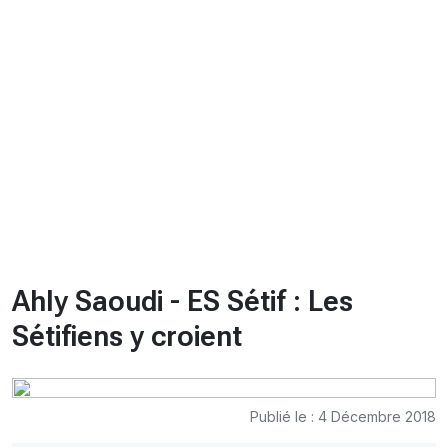
CHRONO
Vidéos
Fil d'actualités
La var
Version PDF
Politique de confidentialité
Ahly Saoudi - ES Sétif : Les
Sétifiens y croient
Publié le : 4 Décembre 2018