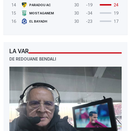
14
30
-19
24
PARADOU AC
15
30
-34
19
MOSTAGANEM
16
30
-23
17
EL BAYADH
LA VAR
DE REDOUANE BENDALI