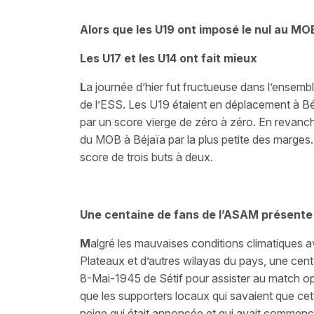
Alors que les U19 ont imposé le nul au MO
Les U17 et les U14 ont fait mieux
L
a journée d’hier fut fructueuse dans l’ensemb
de l’ESS. Les U19 étaient en déplacement à Béja
par un score vierge de zéro à zéro. En revanch
du MOB à Béjaïa par la plus petite des marges.
score de trois buts à deux.
Une centaine de fans de l’ASAM présente
M
algré les mauvaises conditions climatiques a
Plateaux et d’autres wilayas du pays, une cen
8-Mai-1945 de Sétif pour assister au match op
que les supporters locaux qui savaient que cett
neige qui était annoncée et qui avait commencé 