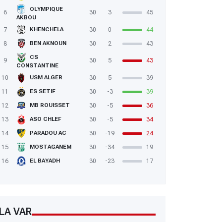
OLYMPIQUE
6
30
3
45
AKBOU
7
30
0
44
KHENCHELA
8
30
2
43
BEN AKNOUN
CS
9
30
5
43
CONSTANTINE
10
30
5
39
USM ALGER
11
30
-3
39
ES SETIF
12
30
-5
36
MB ROUISSET
13
30
-5
34
ASO CHLEF
14
30
-19
24
PARADOU AC
15
30
-34
19
MOSTAGANEM
16
30
-23
17
EL BAYADH
LA VAR