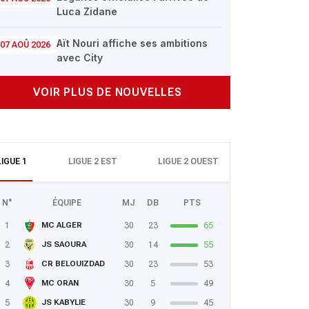
Luca Zidane
Aït Nouri affiche ses ambitions
07 AOÛ 2026
avec City
VOIR PLUS DE NOUVELLES
LIGUE 1
LIGUE 2 EST
LIGUE 2 OUEST
N°
ÉQUIPE
MJ
DB
PTS
1
30
23
65
MC ALGER
2
30
14
55
JS SAOURA
3
30
23
53
CR BELOUIZDAD
4
30
5
49
MC ORAN
5
30
9
45
JS KABYLIE