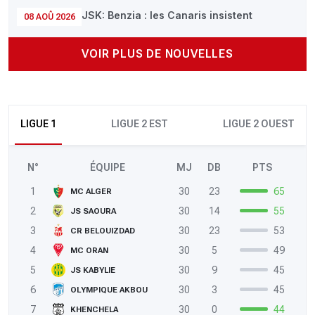
JSK: Benzia : les Canaris insistent
08 AOÛ 2026
VOIR PLUS DE NOUVELLES
LIGUE 1
LIGUE 2 EST
LIGUE 2 OUEST
N°
ÉQUIPE
MJ
DB
PTS
1
30
23
65
MC ALGER
2
30
14
55
JS SAOURA
3
30
23
53
CR BELOUIZDAD
4
30
5
49
MC ORAN
5
30
9
45
JS KABYLIE
6
30
3
45
OLYMPIQUE AKBOU
7
30
0
44
KHENCHELA