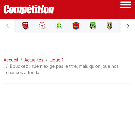
ACCUEIL
LIGUE 1
Accueil
LIGUE 2
Actualités
Ligue 1
Bouokez : «Je n’exige pas le titre, mais qu’on joue nos
chances à fond»
COUPE D'ALGÉRIE
ÉQUIPE NATIONALE
COUPE DU MONDE
Actualités
Interviews