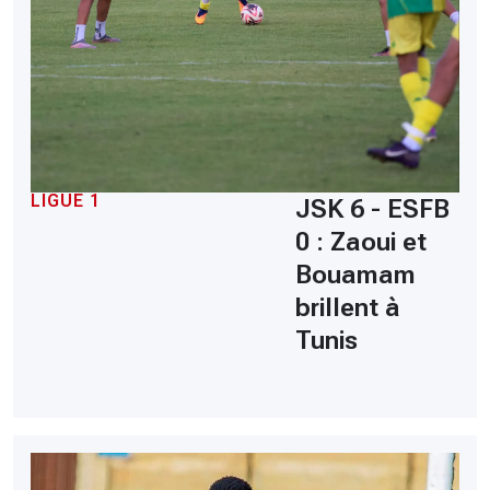
LIGUE 1
JSK 6 - ESFB
0 : Zaoui et
Bouamam
brillent à
Tunis