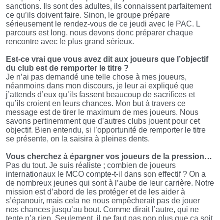
sanctions. Ils sont des adultes, ils connaissent parfaitement
ce qu’ils doivent faire. Sinon, le groupe prépare
sérieusement le rendez-vous de ce jeudi avec le PAC. L
parcours est long, nous devons donc préparer chaque
rencontre avec le plus grand sérieux.
Est-ce vrai que vous avez dit aux joueurs que l’objectif
du club est de remporter le titre ?
Je n’ai pas demandé une telle chose à mes joueurs,
néanmoins dans mon discours, je leur ai expliqué que
j’attends d’eux qu’ils fassent beaucoup de sacrifices et
qu’ils croient en leurs chances. Mon but à travers ce
message est de tirer le maximum de mes joueurs. Nous
savons pertinemment que d’autres clubs jouent pour cet
objectif. Bien entendu, si l’opportunité de remporter le titre
se présente, on la saisira à pleines dents.
Vous cherchez à épargner vos joueurs de la pression…
Pas du tout. Je suis réaliste ; combien de joueurs
internationaux le MCO compte-t-il dans son effectif ? On a
de nombreux jeunes qui sont à l’aube de leur carrière. Notre
mission est d’abord de les protéger et de les aider à
s’épanouir, mais cela ne nous empêcherait pas de jouer
nos chances jusqu’au bout. Comme dirait l’autre, qui ne
tente n’a rien. Seulement, il ne faut pas non plus que ça soit