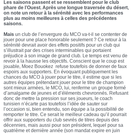
Les saisons passent et se ressemblent pour le club
phare de l’Ouest. Après une longue traversée du désert,
on note un retour à la sérénité avec les performances
plus au moins meilleures à celles des précédentes
saisons.
Mais
un club de l’envergure du MCO va-t-il se contenter de
jouer pour une place honorable seulement ? Ce retour à la
sérénité devrait avoir des effets positifs pour un club qui
s’illustrait par des crises interminables qui portaient
préjudice à son image de grand club. Le temps est venu de
revoir à la hausse les objectifs. Conscient que le coup est
jouable, Moez Bouokez
refuse toutefois de donner de faux
espoirs aux supporters. En évoquant publiquement les
chances du MCO à jouer pour le titre, il estime que si les
autres équipes prétendant jouer pour le titre de champion
sont mieux armées, le MCO, lui, renferme un groupe formé
d’amalgame de jeunes et d’éléments chevronnés. Refusant
donc de mettre la pression sur ses joueurs, le coach
tunisien n’écarte pas toutefois l’idée de sauter sur
l’occasion si, bien entendu, son équipe a la possibilité de
remporter le titre. Ce serait le meilleur cadeau qu’il pourrait
offrir aux supporters du club sevrés de titres depuis des
décennies, mais aussi pour son président, lequel pour sa
quatrième et dernière année (son mandat expire en juin