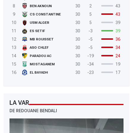
8
30
2
43
BEN AKNOUN
9
30
5
43
CS CONSTANTINE
10
30
5
39
USM ALGER
11
30
-3
39
ES SETIF
12
30
-5
36
MB ROUISSET
13
30
-5
34
ASO CHLEF
14
30
-19
24
PARADOU AC
15
30
-34
19
MOSTAGANEM
16
30
-23
17
EL BAYADH
LA VAR
DE REDOUANE BENDALI