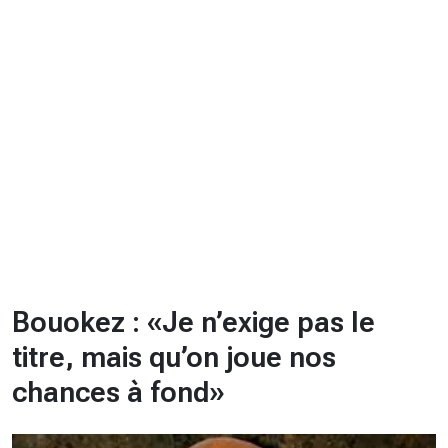
CHRONO
Vidéos
Fil d'actualités
La var
Version PDF
Politique de confidentialité
Bouokez : «Je n’exige pas le
titre, mais qu’on joue nos
chances à fond»