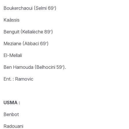
Boukerchaoui (Selmi 69’)
Kaâssis
Benguit (Kellalèche 89’)
Meziane (Abbaci 69’)
El-Mellali
Ben Hamouda (Belhocini 59’).
Ent. : Ramovic
USMA :
Benbot
Radouani