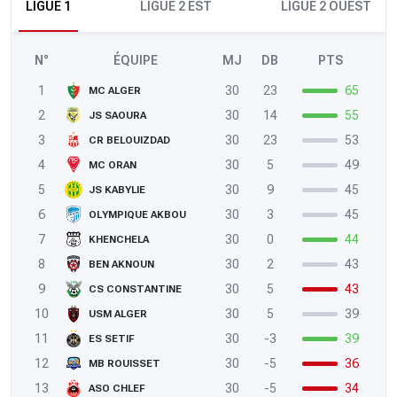
LIGUE 1
LIGUE 2 EST
LIGUE 2 OUEST
N°
ÉQUIPE
MJ
DB
PTS
1
30
23
65
MC ALGER
2
30
14
55
JS SAOURA
3
30
23
53
CR BELOUIZDAD
4
30
5
49
MC ORAN
5
30
9
45
JS KABYLIE
6
30
3
45
OLYMPIQUE AKBOU
7
30
0
44
KHENCHELA
8
30
2
43
BEN AKNOUN
9
30
5
43
CS CONSTANTINE
10
30
5
39
USM ALGER
11
30
-3
39
ES SETIF
12
30
-5
36
MB ROUISSET
13
30
-5
34
ASO CHLEF