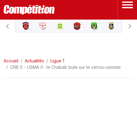
ACCUEIL
LIGUE 1
Accueil
LIGUE 2
Actualités
Ligue 1
CRB 0 - USMA 0 : le Chabab bute sur le verrou usmiste
COUPE D'ALGÉRIE
ÉQUIPE NATIONALE
COUPE DU MONDE
Actualités
Interviews