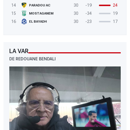
14
30
-19
24
PARADOU AC
15
30
-34
19
MOSTAGANEM
16
30
-23
17
EL BAYADH
LA VAR
DE REDOUANE BENDALI