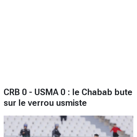
CHRONO
Vidéos
Fil d'actualités
La var
Version PDF
Politique de confidentialité
CRB 0 - USMA 0 : le Chabab bute
sur le verrou usmiste