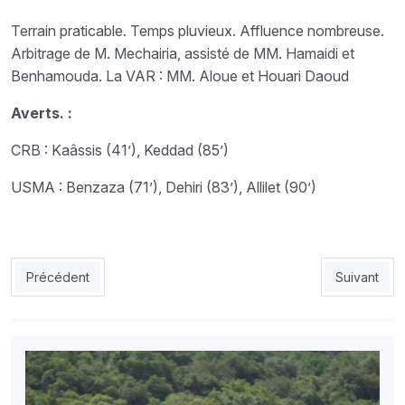
Terrain praticable. Temps pluvieux. Affluence nombreuse.
Arbitrage de M. Mechairia, assisté de MM. Hamaidi et
Benhamouda. La VAR : MM. Aloue et Houari Daoud
Averts. :
CRB : Kaâssis (41’), Keddad (85’)
USMA : Benzaza (71’), Dehiri (83’), Allilet (90’)
Article précédent : MCEB - MCA : le Mouloudia face au match p
Article sui
Précédent
Suivant