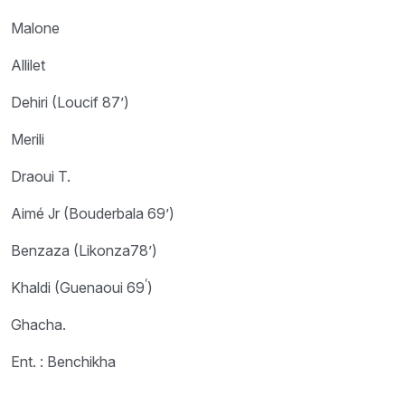
Malone
Allilet
Dehiri (Loucif 87’)
Merili
Draoui T.
Aimé Jr (Bouderbala 69’)
Benzaza (Likonza78’)
’
Khaldi (Guenaoui 69
)
Ghacha.
Ent. : Benchikha