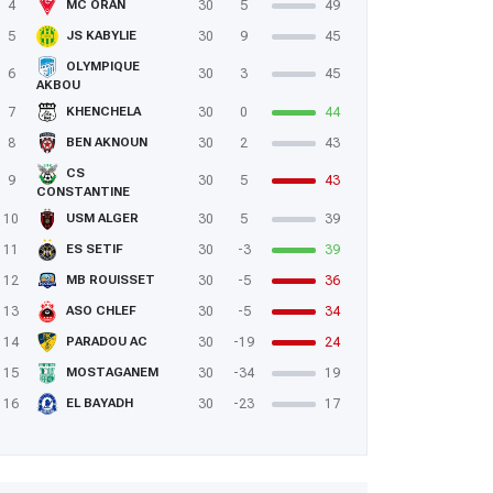
4
30
5
49
MC ORAN
5
30
9
45
JS KABYLIE
OLYMPIQUE
6
30
3
45
AKBOU
7
30
0
44
KHENCHELA
8
30
2
43
BEN AKNOUN
CS
9
30
5
43
CONSTANTINE
10
30
5
39
USM ALGER
11
30
-3
39
ES SETIF
12
30
-5
36
MB ROUISSET
13
30
-5
34
ASO CHLEF
14
30
-19
24
PARADOU AC
15
30
-34
19
MOSTAGANEM
16
30
-23
17
EL BAYADH