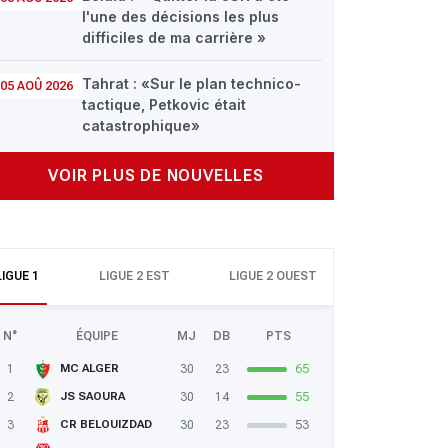
l'une des décisions les plus
difficiles de ma carrière »
Tahrat : «Sur le plan technico-
05 AOÛ 2026
tactique, Petkovic était
catastrophique»
VOIR PLUS DE NOUVELLES
LIGUE 1
LIGUE 2 EST
LIGUE 2 OUEST
N°
ÉQUIPE
MJ
DB
PTS
1
30
23
65
MC ALGER
2
30
14
55
JS SAOURA
3
30
23
53
CR BELOUIZDAD