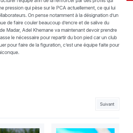
cturer l’équipe afin de la renforcer par des profils qui
me pression qui pèse sur le PCA actuellement, ce qui lui
ollaborateurs. On pense notamment à la désignation d’un
nue de faire couler beaucoup d’encre et de salive du
DG de Madar, Adel Khemane va maintenant devoir prendre
fasse le nécessaire pour repartir du bon pied car un club
 pour faire de la figuration, c’est une équipe faite pour
quiconque.
, contre Rouissat »
Article suivant : E
Suivant