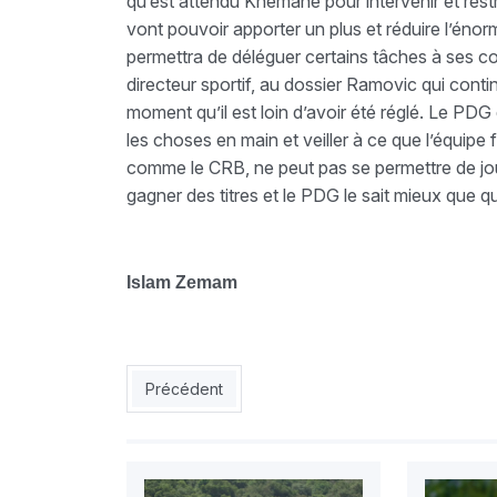
qu’est attendu Khemane pour intervenir et restru
vont pouvoir apporter un plus et réduire l’énor
permettra de déléguer certains tâches à ses c
directeur sportif, au dossier Ramovic qui conti
moment qu’il est loin d’avoir été réglé. Le P
les choses en main et veiller à ce que l’équipe 
comme le CRB, ne peut pas se permettre de jouer
gagner des titres et le PDG le sait mieux que 
Islam Zemam
Article précédent : Ben Yahia : « On doit en finir
Précédent