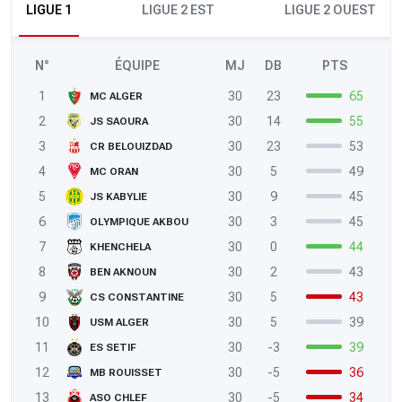
LIGUE 1
LIGUE 2 EST
LIGUE 2 OUEST
N°
ÉQUIPE
MJ
DB
PTS
1
30
23
65
MC ALGER
2
30
14
55
JS SAOURA
3
30
23
53
CR BELOUIZDAD
4
30
5
49
MC ORAN
5
30
9
45
JS KABYLIE
6
30
3
45
OLYMPIQUE AKBOU
7
30
0
44
KHENCHELA
8
30
2
43
BEN AKNOUN
9
30
5
43
CS CONSTANTINE
10
30
5
39
USM ALGER
11
30
-3
39
ES SETIF
12
30
-5
36
MB ROUISSET
13
30
-5
34
ASO CHLEF