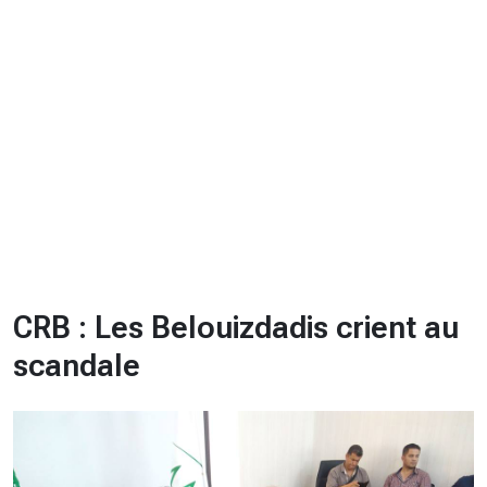
CHRONO
Vidéos
Fil d'actualités
La var
Version PDF
Politique de confidentialité
CRB : Les Belouizdadis crient au
scandale