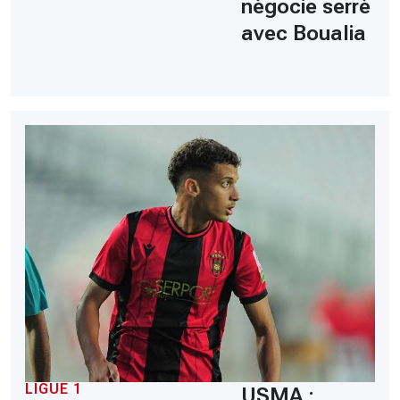
négocie serré
avec Boualia
LIGUE 1
USMA :