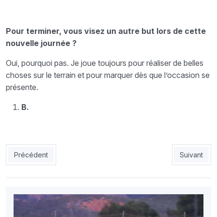
Pour terminer, vous visez un autre but lors de cette
nouvelle journée ?
Oui, pourquoi pas. Je joue toujours pour réaliser de belles
choses sur le terrain et pour marquer dès que l’occasion se
présente.
B.
Article précédent : Affaire Hamzaoui : L’USMA risque une défalc
Article suiv
Précédent
Suivant