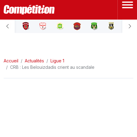
ACCUEIL
LIGUE 1
Accueil
LIGUE 2
Actualités
Ligue 1
CRB : Les Belouizdadis crient au scandale
COUPE D'ALGÉRIE
ÉQUIPE NATIONALE
COUPE DU MONDE
Actualités
Interviews