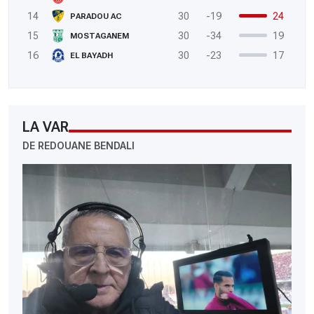
14
30
-19
24
PARADOU AC
15
30
-34
19
MOSTAGANEM
16
30
-23
17
EL BAYADH
LA VAR
DE REDOUANE BENDALI