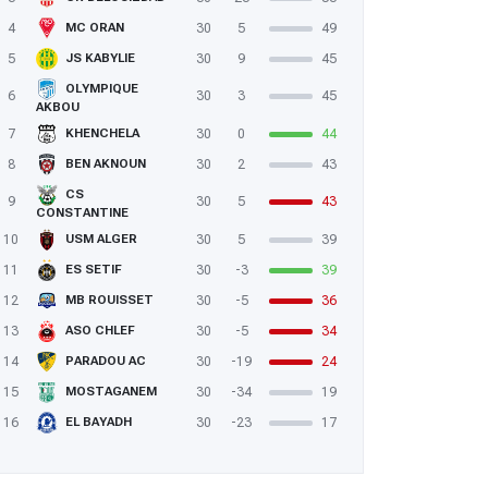
4
30
5
49
MC ORAN
5
30
9
45
JS KABYLIE
OLYMPIQUE
6
30
3
45
AKBOU
7
30
0
44
KHENCHELA
8
30
2
43
BEN AKNOUN
CS
9
30
5
43
CONSTANTINE
10
30
5
39
USM ALGER
11
30
-3
39
ES SETIF
12
30
-5
36
MB ROUISSET
13
30
-5
34
ASO CHLEF
14
30
-19
24
PARADOU AC
15
30
-34
19
MOSTAGANEM
16
30
-23
17
EL BAYADH