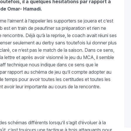
outefois, il a quelques hésitations par rapport à
tade Omar- Hamadi.
e l’aiment à l’appeler les supporters se jouera et c’est
 est en train de peaufiner sa préparation et rien ne
 rencontre. Déjà qu’à la reprise, le coach avait réuni ses
t penser seulement au derby sans toutefois lui donner plus
éclaré, ce n’est pas le match de la saison. Dans ce sens,
 lettre et après avoir visionné le jeu du MCA, il semble
taff technique nous indique dans ce sens que le
 par rapport au schéma de jeu qu’il compte adopter au
e temps pour avoir toutes les certitudes et toutes les
t avoir leur importante au cours de la rencontre.
es schémas différents lorsqu’il s’agit d’évoluer à la
oût, c’est toujours une tactique à trois attaquants pour