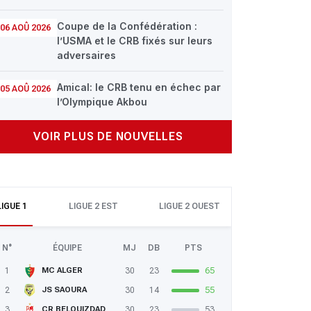
Coupe de la Confédération :
06 AOÛ 2026
l’USMA et le CRB fixés sur leurs
adversaires
Amical: le CRB tenu en échec par
05 AOÛ 2026
l’Olympique Akbou
VOIR PLUS DE NOUVELLES
LIGUE 1
LIGUE 2 EST
LIGUE 2 OUEST
N°
ÉQUIPE
MJ
DB
PTS
1
30
23
65
MC ALGER
2
30
14
55
JS SAOURA
3
30
23
53
CR BELOUIZDAD