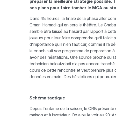
préparer la meilleure stratégie possible. T
ses plans pour faire tomber le MCA au s
Dans 48 heures, la finale de la phase aller comm
Omar- Hamadi qui en sera le théâtre. Le Chabab
semble être laissé au hasard par rapport à cette
joueurs pour leur faire comprendre qu’il fallai
d’importance qu’il n’en faut car, comme il l’a d
le coach suit son programme de préparation à la
avoir des hésitations. Une source proche du s
technicien belouizdadi n’a pas encore tranché
cours de cette rencontre et veut prendre plus d
données en main. Des hésitations qui pourraien
Schéma tactique
Depuis l’entame de la saison, le CRB présente d
maison et à l’extérieur. On a pu le voir au 20-A