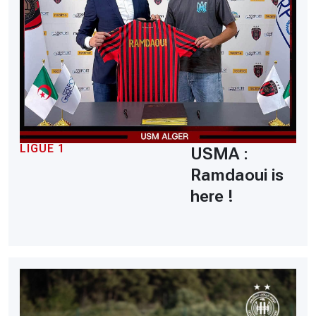
LIGUE 1
USMA :
Ramdaoui is
here !