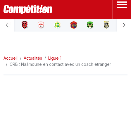
ACCUEIL
LIGUE 1
Accueil
LIGUE 2
Actualités
Ligue 1
CRB : Naâmoune en contact avec un coach étranger
COUPE D'ALGÉRIE
ÉQUIPE NATIONALE
COUPE DU MONDE
Actualités
Interviews