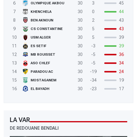
6
30
3
45
OLYMPIQUE AKBOU
7
30
0
44
KHENCHELA
8
30
2
43
BEN AKNOUN
9
30
5
43
CS CONSTANTINE
10
30
5
39
USM ALGER
11
30
-3
39
ES SETIF
12
30
-5
36
MB ROUISSET
13
30
-5
34
ASO CHLEF
14
30
-19
24
PARADOU AC
15
30
-34
19
MOSTAGANEM
16
30
-23
17
EL BAYADH
LA VAR
DE REDOUANE BENDALI