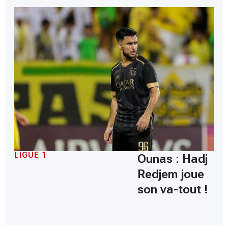
LIGUE 1
Ounas : Hadj
Redjem joue
son va-tout !