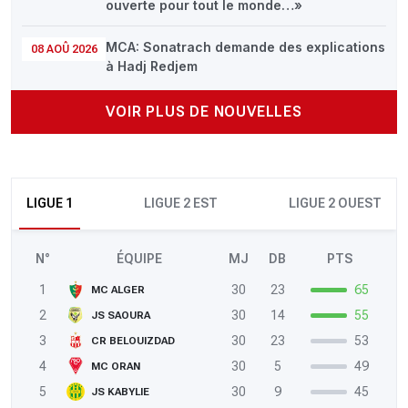
ouverte pour tout le monde…»
MCA: Sonatrach demande des explications
08 AOÛ 2026
à Hadj Redjem
VOIR PLUS DE NOUVELLES
LIGUE 1
LIGUE 2 EST
LIGUE 2 OUEST
N°
ÉQUIPE
MJ
DB
PTS
1
30
23
65
MC ALGER
2
30
14
55
JS SAOURA
3
30
23
53
CR BELOUIZDAD
4
30
5
49
MC ORAN
5
30
9
45
JS KABYLIE