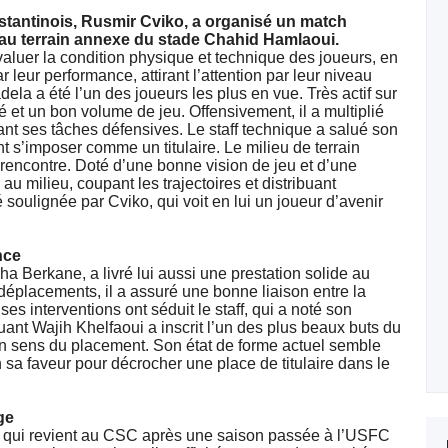
stantinois, Rusmir Cviko, a organisé un match
rs au terrain annexe du stade Chahid Hamlaoui.
valuer la condition physique et technique des joueurs, en
ar leur performance, attirant l’attention par leur niveau
ela a été l’un des joueurs les plus en vue. Très actif sur
ité et un bon volume de jeu. Offensivement, il a multiplié
rant ses tâches défensives. Le staff technique a salué son
t s’imposer comme un titulaire. Le milieu de terrain
 rencontre. Doté d’une bonne vision de jeu et d’une
au milieu, coupant les trajectoires et distribuant
é soulignée par Cviko, qui voit en lui un joueur d’avenir
nce
a Berkane, a livré lui aussi une prestation solide au
 déplacements, il a assuré une bonne liaison entre la
es interventions ont séduit le staff, qui a noté son
quant Wajih Khelfaoui a inscrit l’un des plus beaux buts du
on sens du placement. Son état de forme actuel semble
n sa faveur pour décrocher une place de titulaire dans le
ge
 qui revient au CSC après une saison passée à l’USFC