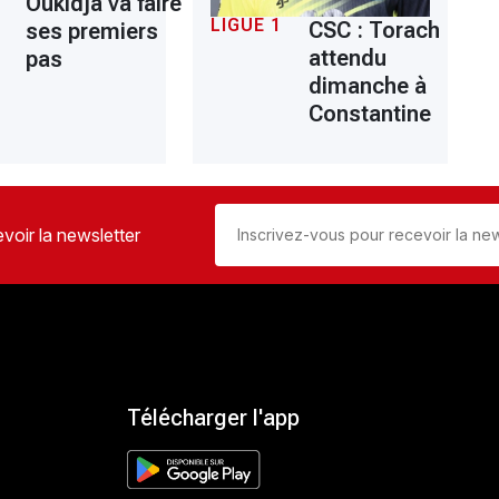
Oukidja va faire
LIGUE 1
CSC : Torach
ses premiers
attendu
pas
dimanche à
Constantine
voir la newsletter
Télécharger l'app