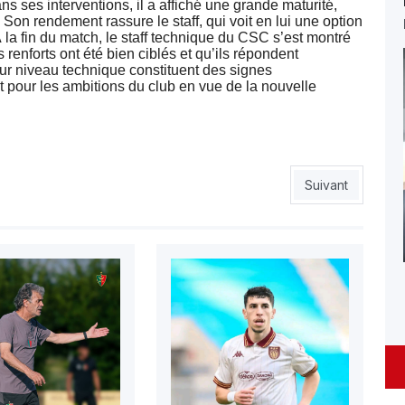
ans ses interventions, il a affiché une grande maturité,
 Son rendement rassure le staff, qui voit en lui une option
la fin du match, le staff technique du CSC s’est montré
s renforts ont été bien ciblés et qu’ils répondent
leur niveau technique constituent des signes
t pour les ambitions du club en vue de la nouvelle
e et 5e recrues
Article suivant 
Suivant