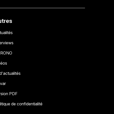
utres
ualités
terviews
HRONO
déos
 d'actualités
 var
rsion PDF
itique de confidentialité