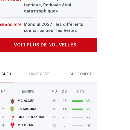
tactique, Petkovic était
catastrophique»
Mondial 2027 : les différents
05 AOÛ 2026
scénarios pour les Vertes
VOIR PLUS DE NOUVELLES
LIGUE 1
LIGUE 2 EST
LIGUE 2 OUEST
N°
ÉQUIPE
MJ
DB
PTS
1
30
23
65
MC ALGER
2
30
14
55
JS SAOURA
3
30
23
53
CR BELOUIZDAD
4
30
5
49
MC ORAN