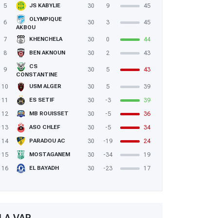
5
30
9
45
JS KABYLIE
OLYMPIQUE
6
30
3
45
AKBOU
7
30
0
44
KHENCHELA
8
30
2
43
BEN AKNOUN
CS
9
30
5
43
CONSTANTINE
10
30
5
39
USM ALGER
11
30
-3
39
ES SETIF
12
30
-5
36
MB ROUISSET
13
30
-5
34
ASO CHLEF
14
30
-19
24
PARADOU AC
15
30
-34
19
MOSTAGANEM
16
30
-23
17
EL BAYADH