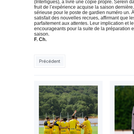
(Interligues), a livré une copie propre. Serein d
fruit de l’expérience acquise la saison dernière.
sérieuse pour le poste de gardien numéro un. À 
satisfait des nouvelles recrues, affirmant que le
parfaitement aux attentes. Leur implication et 
encourageants pour la suite de la préparation e
saison.
F. Ch.
Article précédent : ESS : Daibeche et Derder, 4
Précédent