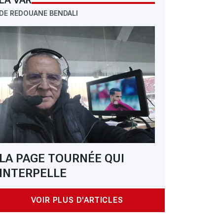
LA VAR
DE REDOUANE BENDALI
: MCO : pression sur CEO pour engager un entraîneur
LA PAGE TOURNÉE QUI
INTERPELLE
VOIR PLUS D'ARTICLES