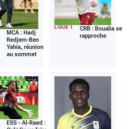
LIGUE 1
CRB : Boualia se
MCA : Hadj
rapproche
Redjem-Ben
Yahia, réunion
au sommet
ESS - Al-Raed :