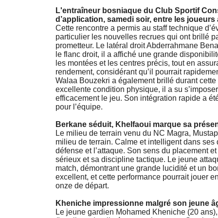
L'entraîneur bosniaque du Club Sportif Con
d’application, samedi soir, entre les joueu
Cette rencontre a permis au staff technique d’é
particulier les nouvelles recrues qui ont brillé p
prometteur. Le latéral droit Abderrahmane Benad
le flanc droit, il a affiché une grande disponibil
les montées et les centres précis, tout en assu
rendement, considérant qu’il pourrait rapidemen
Walaa Bouzekri a également brillé durant cette
excellente condition physique, il a su s’imposer 
efficacement le jeu. Son intégration rapide a ét
pour l’équipe.
Berkane séduit, Khelfaoui marque sa prése
Le milieu de terrain venu du NC Magra, Mustaph
milieu de terrain. Calme et intelligent dans ses
défense et l’attaque. Son sens du placement et s
sérieux et sa discipline tactique. Le jeune atta
match, démontrant une grande lucidité et un b
excellent, et cette performance pourrait jouer e
onze de départ.
Kheniche impressionne malgré son jeune â
Le jeune gardien Mohamed Kheniche (20 ans),