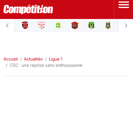
ACCUEIL
LIGUE 1
Accueil
LIGUE 2
Actualités
Ligue 1
CSC : une reprise sans enthousiasme
COUPE D'ALGÉRIE
ÉQUIPE NATIONALE
COUPE DU MONDE
Actualités
Interviews