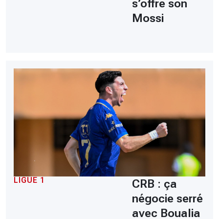
s’offre son
Mossi
LIGUE 1
CRB : ça
négocie serré
avec Boualia