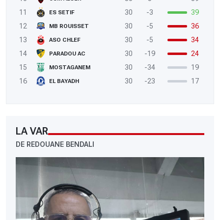
11
30
-3
39
ES SETIF
12
30
-5
36
MB ROUISSET
13
30
-5
34
ASO CHLEF
14
30
-19
24
PARADOU AC
15
30
-34
19
MOSTAGANEM
16
30
-23
17
EL BAYADH
LA VAR
DE REDOUANE BENDALI