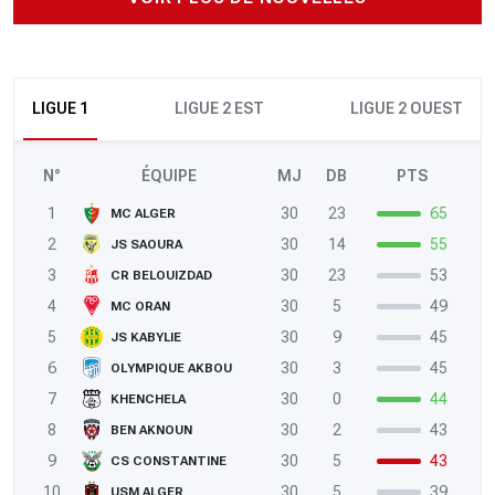
LIGUE 1
LIGUE 2 EST
LIGUE 2 OUEST
N°
ÉQUIPE
MJ
DB
PTS
1
30
23
65
MC ALGER
2
30
14
55
JS SAOURA
3
30
23
53
CR BELOUIZDAD
4
30
5
49
MC ORAN
5
30
9
45
JS KABYLIE
6
30
3
45
OLYMPIQUE AKBOU
7
30
0
44
KHENCHELA
8
30
2
43
BEN AKNOUN
9
30
5
43
CS CONSTANTINE
10
30
5
39
USM ALGER