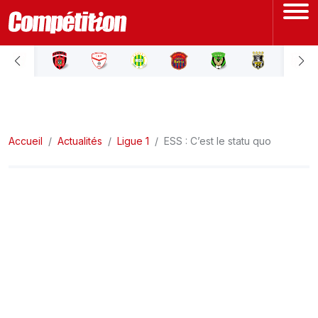
ACCUEIL
LIGUE 1
Accueil
LIGUE 2
Actualités
Ligue 1
ESS : C’est le statu quo
COUPE D'ALGÉRIE
ÉQUIPE NATIONALE
COUPE DU MONDE
Actualités
Interviews