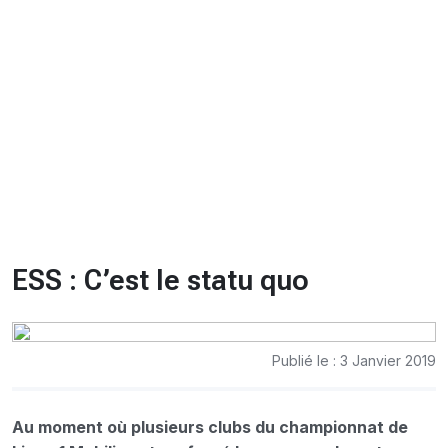
CHRONO
Vidéos
Fil d'actualités
La var
Version PDF
Politique de confidentialité
ESS : C’est le statu quo
Publié le : 3 Janvier 2019
Au moment où plusieurs clubs du championnat de