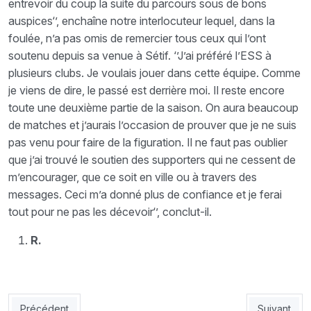
entrevoir du coup la suite du parcours sous de bons
auspices‘’, enchaîne notre interlocuteur lequel, dans la
foulée, n’a pas omis de remercier tous ceux qui l’ont
soutenu depuis sa venue à Sétif. ‘’J’ai préféré l’ESS à
plusieurs clubs. Je voulais jouer dans cette équipe. Comme
je viens de dire, le passé est derrière moi. Il reste encore
toute une deuxième partie de la saison. On aura beaucoup
de matches et j’aurais l’occasion de prouver que je ne suis
pas venu pour faire de la figuration. Il ne faut pas oublier
que j’ai trouvé le soutien des supporters qui ne cessent de
m’encourager, que ce soit en ville ou à travers des
messages. Ceci m’a donné plus de confiance et je ferai
tout pour ne pas les décevoir‘’, conclut-il.
R.
Article précédent : CRB : Sayoud belouizdadi pour 30 mois
Article sui
Précédent
Suivant