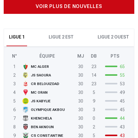
VOIR PLUS DE NOUVELLES
LIGUE 1
LIGUE 2 EST
LIGUE 2 OUEST
N°
ÉQUIPE
MJ
DB
PTS
1
30
23
65
MC ALGER
2
30
14
55
JS SAOURA
3
30
23
53
CR BELOUIZDAD
4
30
5
49
MC ORAN
5
30
9
45
JS KABYLIE
6
30
3
45
OLYMPIQUE AKBOU
7
30
0
44
KHENCHELA
8
30
2
43
BEN AKNOUN
9
30
5
43
CS CONSTANTINE