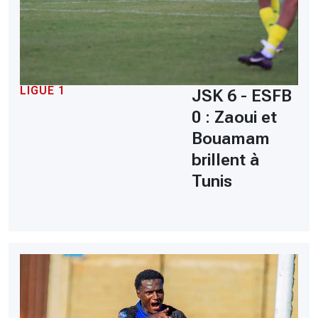
LIGUE 1
JSK 6 - ESFB
0 : Zaoui et
Bouamam
brillent à
Tunis