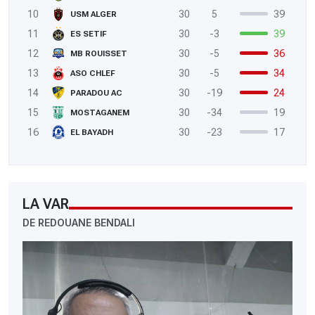
10
30
5
39
USM ALGER
11
30
-3
39
ES SETIF
12
30
-5
36
MB ROUISSET
13
30
-5
34
ASO CHLEF
14
30
-19
24
PARADOU AC
15
30
-34
19
MOSTAGANEM
16
30
-23
17
EL BAYADH
LA VAR
DE REDOUANE BENDALI