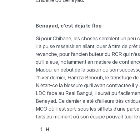
Chibane ou Benayad.
Benayad, c’est déjà le flop
Si pour Chibane, les choses semblent un peu c
il a pu se ressaisir en allant jouer à titre de prê
revanche, pour l’ancien buteur du RCR qui n’es
qu’il a eue, notamment en matière de confiance
Madoui en début de la saison ou son successe
l’hiver dernier, Hamza Benouh, le transfuge de
N’était-ce la blessure qu’il avait contractée i
LDC face au Real Bangui, il aurait pu facileme
Benayad. Ce dernier a été d’ailleurs très critiqu
MCO où il est sorti sous les sifflets d’une parti
faits au moment où son équipe pouvait tuer le ma
H.