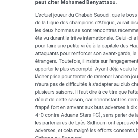
peut citer Mohamed Benyattaou.
L’actuel joueur du Chabab Saoudi, que le boss 
de la Ligue des champions d’Afrique, aurait di
les deux hommes se sont rencontrés récemment d
été vu durant la trêve internationale. Celui-ci a
pour faire une petite virée à la capitale des H
attaquants pour renforcer son avant-garde, le 
étrangers. Toutefois, il insiste sur l’engagem
apporter le plus escompté. Ayant déjà voulu l
lâcher prise pour tenter de ramener l’ancien jo
n’aura pas de difficultés à s’adapter au club c
plusieurs saisons. Il faut dire à ce titre que l’
début de cette saison, car nonobstant les dern
frappé fort en arrivant aux buts adverses à di
4-0 contre Aduana Stars FC), sans parler de l
les partenaires de Lyès Sidhoum ont éprouvé les
adverses, et cela malgré les efforts consentis