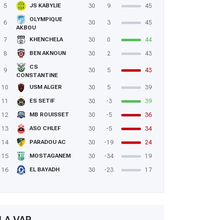
5
30
9
45
JS KABYLIE
OLYMPIQUE
6
30
3
45
AKBOU
7
30
0
44
KHENCHELA
8
30
2
43
BEN AKNOUN
CS
9
30
5
43
CONSTANTINE
10
30
5
39
USM ALGER
11
30
-3
39
ES SETIF
12
30
-5
36
MB ROUISSET
13
30
-5
34
ASO CHLEF
14
30
-19
24
PARADOU AC
15
30
-34
19
MOSTAGANEM
16
30
-23
17
EL BAYADH