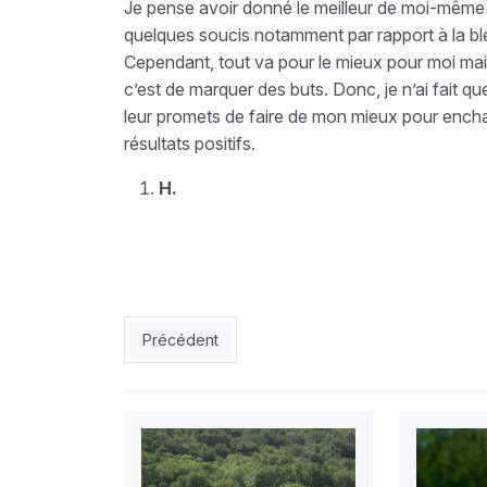
Je pense avoir donné le meilleur de moi-même de
quelques soucis notamment par rapport à la ble
Cependant, tout va pour le mieux pour moi mai
c’est de marquer des buts. Donc, je n’ai fait qu
leur promets de faire de mon mieux pour enchaî
résultats positifs.
H.
Article précédent : CRB : Taoussi serein malgré
Précédent