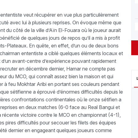
ententiste veut récupérer en vue plus particulièrement
scuté avec lui à plusieurs reprises. On évoque même que
u côté de la ville d’Aïn El-Fouara où le joueur aurait
 bénéficié de quelques jours de repos qu’il a mis à profit
auts-Plateaux. En quête, en effet, d’un ou de deux bons
chairman ententiste a ciblé quelques éléments locaux et
ent d’un avant-centre d’expérience pouvant rapidement
e recruter en décembre dernier, Hamar ne compte pas
ueur du MCO, qui connaît assez bien la maison et qui
her à feu Mokhtar Aribi en portant ses couleurs pendant
attaque sétifienne a éprouvé d’énormes difficultés depuis le
ières confrontations continentales où le onze sétifien a
x reprises en deux matches (6-0 face au Real Bangui et
a récente victoire contre le MCO en championnat (4-1),
 pires difficultés pour secouer les filets des équipes
 l’été dernier en engageant quelques joueurs comme