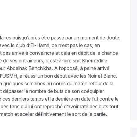
laires puisqu’après être passé par un moment de doute,
t avec le club d’El-Hamri, ce n’est pas le cas, en
t pas arrivé à convaincre et cela en dépit de la chance
 de ses entraîneurs, c'est-à-dire soit Kheïrredine
ur Abdelhak Benchikha. A l’opposé, à peine arrivé
 l’USMH, a réussi un bon début avec les Noir et Blanc.
l y a quelques semaines au cours du match retour de la
nt dépasser le nombre de buts de son coéquipier
é ces derniers temps et la dernière en date fut contre le
e des fans qui lui ont reproché d’avoir raté des buts tout
tch et sceller définitivement le sort de la partie.