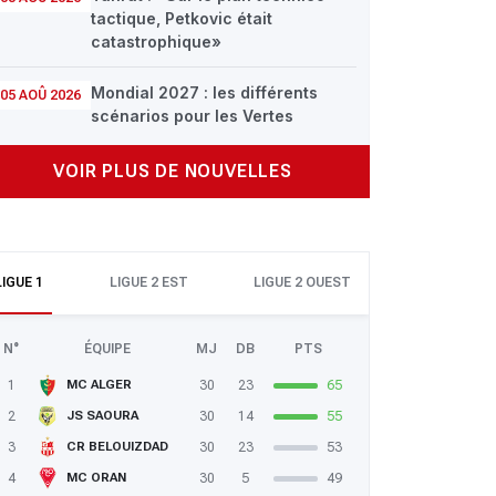
tactique, Petkovic était
catastrophique»
Mondial 2027 : les différents
05 AOÛ 2026
scénarios pour les Vertes
VOIR PLUS DE NOUVELLES
LIGUE 1
LIGUE 2 EST
LIGUE 2 OUEST
N°
ÉQUIPE
MJ
DB
PTS
1
30
23
65
MC ALGER
2
30
14
55
JS SAOURA
3
30
23
53
CR BELOUIZDAD
4
30
5
49
MC ORAN