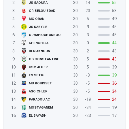
2
30
14
55
JS SAOURA
3
30
23
53
CR BELOUIZDAD
4
30
5
49
MC ORAN
5
30
9
45
JS KABYLIE
6
30
3
45
OLYMPIQUE AKBOU
7
30
0
44
KHENCHELA
8
30
2
43
BEN AKNOUN
9
30
5
43
CS CONSTANTINE
10
30
5
39
USM ALGER
11
30
-3
39
ES SETIF
12
30
-5
36
MB ROUISSET
13
30
-5
34
ASO CHLEF
14
30
-19
24
PARADOU AC
15
30
-34
19
MOSTAGANEM
16
30
-23
17
EL BAYADH