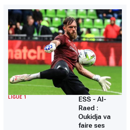
LIGUE 1
ESS - Al-
Raed :
Oukidja va
faire ses