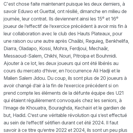
C'est chose faite maintenant puisque les deux derniers,
à
savoir Eduwo et Guettal, ont résilié, dimanche en milieu de
e
e
journée, leur contrat. Ils deviennent ainsi les 15
et 16
joueur de l’effectif de l’exercice précédent à avoir mis fin à
leur collaboration avec le club des Hauts Plateaux, pour
une raison ou une autre après Chaâbi, Reguieg, Benkhelifa,
Diarra, Oladapo, Kossi, Mohra, Ferdjoui, Mechaâr,
Messaoud-Salem, Chikhi, Nouri, Pitroipa et Bouhmidi.
Ajouter à ce lot, les deux joueurs qui ont été libérés au
cours du mercato d’hiver, en l’occurrence Ali Hadji et le
Malien Salem Jidou. Du coup, ils sont plus de 20 joueurs à
avoir changé d’air à la fin de l’exercice précédent si on
prend compte les éléments de la défunte équipe des U21
qui étaient régulièrement convoqués chez les seniors, à
l’image de Khouatra, Bouraghda, Kechaïri et le gardien de
but, Hadid. C’est une véritable révolution qui s’est effectué
au sein de l’effectif sétifien durant cet été 2024. Il faut
savoir à ce titre qu’entre 2022 et 2024, ils sont un peu plus