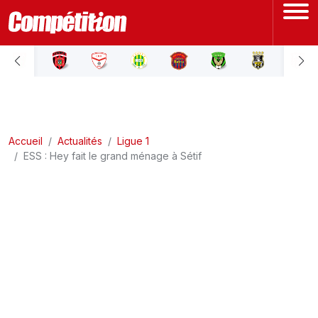
ACCUEIL
LIGUE 1
Accueil
LIGUE 2
Actualités
Ligue 1
ESS : Hey fait le grand ménage à Sétif
COUPE D'ALGÉRIE
ÉQUIPE NATIONALE
COUPE DU MONDE
Actualités
Interviews