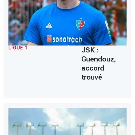
LIGUE 1
JSK :
Guendouz,
accord
trouvé