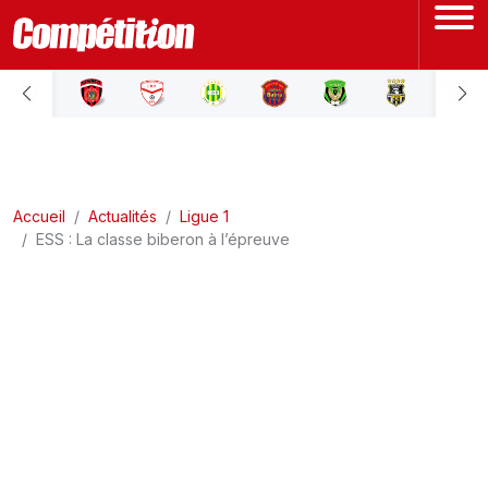
ACCUEIL
LIGUE 1
Accueil
LIGUE 2
Actualités
Ligue 1
ESS : La classe biberon à l’épreuve
COUPE D'ALGÉRIE
ÉQUIPE NATIONALE
COUPE DU MONDE
Actualités
Interviews