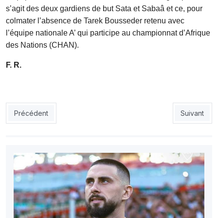
s’agit des deux gardiens de but Sata et Sabaâ et ce, pour
colmater l’absence de Tarek Bousseder retenu avec
l’équipe nationale A’ qui participe au championnat d’Afrique
des Nations (CHAN).
F. R.
Article précédent : USMA : Garrido attend de recevoir son contr
Article suiv
Précédent
Suivant