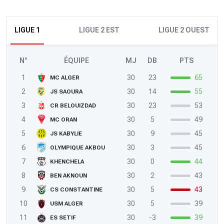
LIGUE 1
LIGUE 2 EST
LIGUE 2 OUEST
N°
ÉQUIPE
MJ
DB
PTS
1
30
23
65
MC ALGER
2
30
14
55
JS SAOURA
3
30
23
53
CR BELOUIZDAD
4
30
5
49
MC ORAN
5
30
9
45
JS KABYLIE
6
30
3
45
OLYMPIQUE AKBOU
7
30
0
44
KHENCHELA
8
30
2
43
BEN AKNOUN
9
30
5
43
CS CONSTANTINE
10
30
5
39
USM ALGER
11
30
-3
39
ES SETIF