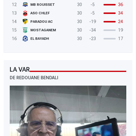
12
30
-5
36
MB ROUISSET
13
30
-5
34
ASO CHLEF
14
30
-19
24
PARADOU AC
15
30
-34
19
MOSTAGANEM
16
30
-23
17
EL BAYADH
LA VAR
DE REDOUANE BENDALI