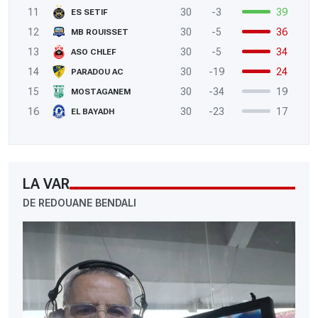
11
30
-3
39
ES SETIF
12
30
-5
36
MB ROUISSET
13
30
-5
34
ASO CHLEF
14
30
-19
24
PARADOU AC
15
30
-34
19
MOSTAGANEM
16
30
-23
17
EL BAYADH
LA VAR
DE REDOUANE BENDALI