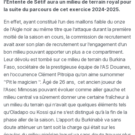
l’Entente de Sétif aura un milieu de terrain royal pour
la suite du parcours de cet exercice 2024-2025.
En effet, ayant constitué l’un des maillons faible du onze
de l’Aigle noir au même titre que l’attaque durant la première
moitié de la saison en cours, la commission de recrutement
avait axer son plan de recrutement sur l’engagement d’un
bon milieu pouvant apporter un plus a ce compartiment.
Leur dévolu est tombé sur ce milieu de terrain du Burkina
Faso, sociétaire de la prestigieuse équipe de l’AS Douanes,
en l’occurrence Clément Pitroipa qu’on aime surnommer
‘’Pit le magicien ‘’. Âgé de 26 ans, cet ancien joueur de
l’Asec Mimosas pouvant évoluer comme ailier gauche et
milieu central va sûrement donner une certaine fraîcheur à
un milieu du terrain qui n’avait que quelques éléments tels
qu’Oladapo ou Kossi qui ne s’est distingué qu’à la fin de la
phase aller de la saison. L’apport du Burkinabè va sans
doute atténuer un tant soit la charge qui était sur les
épaules du milieu nigérian lequel va sans doute trouver plus