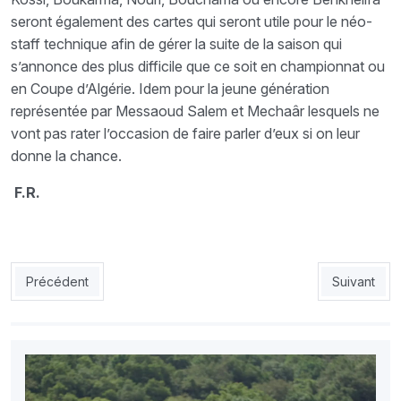
seront également des cartes qui seront utile pour le néo-
staff technique afin de gérer la suite de la saison qui
s’annonce des plus difficile que ce soit en championnat ou
en Coupe d’Algérie. Idem pour la jeune génération
représentée par Messaoud Salem et Mechaâr lesquels ne
vont pas rater l’occasion de faire parler d’eux si on leur
donne la chance.
F.R.
Article précédent : MCA-JSS : Le Mouloudia veut reprendre son
Article sui
Précédent
Suivant