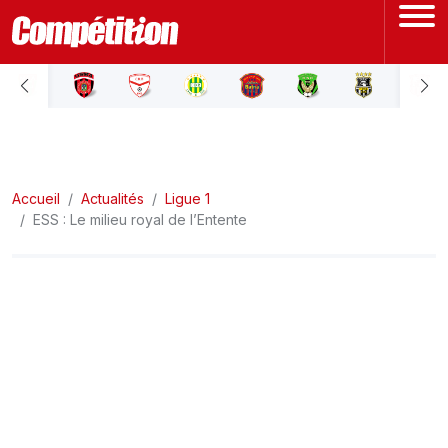
ACCUEIL
LIGUE 1
Accueil
LIGUE 2
Actualités
Ligue 1
ESS : Le milieu royal de l’Entente
COUPE D'ALGÉRIE
ÉQUIPE NATIONALE
COUPE DU MONDE
Actualités
Interviews