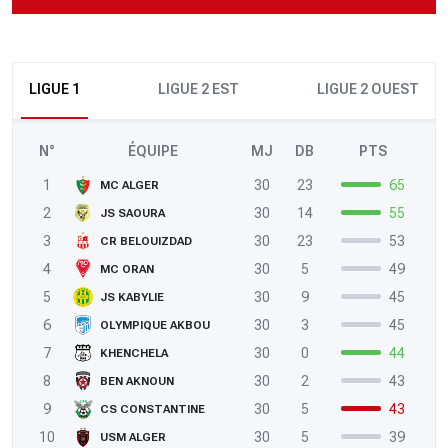
LIGUE 1
LIGUE 2 EST
LIGUE 2 OUEST
N°
ÉQUIPE
MJ
DB
PTS
1
30
23
65
MC ALGER
2
30
14
55
JS SAOURA
3
30
23
53
CR BELOUIZDAD
4
30
5
49
MC ORAN
5
30
9
45
JS KABYLIE
6
30
3
45
OLYMPIQUE AKBOU
7
30
0
44
KHENCHELA
8
30
2
43
BEN AKNOUN
9
30
5
43
CS CONSTANTINE
10
30
5
39
USM ALGER