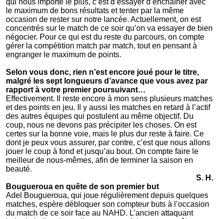
qui nous importe le plus, c’est d’essayer d’enchaîner avec
le maximum de bons résultats et tenter par la même
occasion de rester sur notre lancée. Actuellement, on est
concentrés sur le match de ce soir qu’on va essayer de bien
négocier. Pour ce qui est du reste du parcours, on compte
gérer la compétition match par match, tout en pensant à
engranger le maximum de points.
Selon vous donc, rien n’est encore joué pour le titre,
malgré les sept longueurs d’avance que vous avez par
rapport à votre premier poursuivant…
Effectivement. Il reste encore à mon sens plusieurs matches
et des points en jeu. Il y aussi les matches en retard à l’actif
des autres équipes qui postulent au même objectif. Du
coup, nous ne devons pas précipiter les choses. On est
certes sur la bonne voie, mais le plus dur reste à faire. Ce
dont je peux vous assurer, par contre, c’est que nous allons
jouer le coup à fond et jusqu’au bout. On compte faire le
meilleur de nous-mêmes, afin de terminer la saison en
beauté.
S. H.
Bougueroua en quête de son premier but
Adel Bougueroua, qui joue régulièrement depuis quelques
matches, espère débloquer son compteur buts à l’occasion
du match de ce soir face au NAHD. L’ancien attaquant