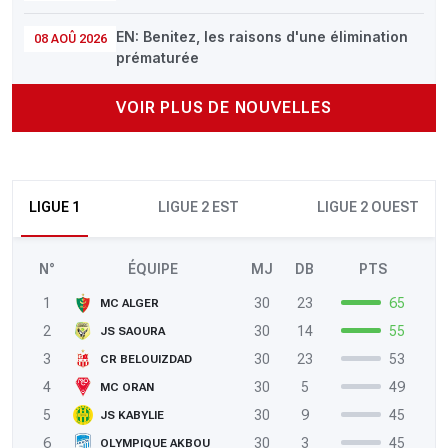
EN: Benitez, les raisons d'une élimination
08 AOÛ 2026
prématurée
VOIR PLUS DE NOUVELLES
LIGUE 1
LIGUE 2 EST
LIGUE 2 OUEST
N°
ÉQUIPE
MJ
DB
PTS
1
30
23
65
MC ALGER
2
30
14
55
JS SAOURA
3
30
23
53
CR BELOUIZDAD
4
30
5
49
MC ORAN
5
30
9
45
JS KABYLIE
6
30
3
45
OLYMPIQUE AKBOU