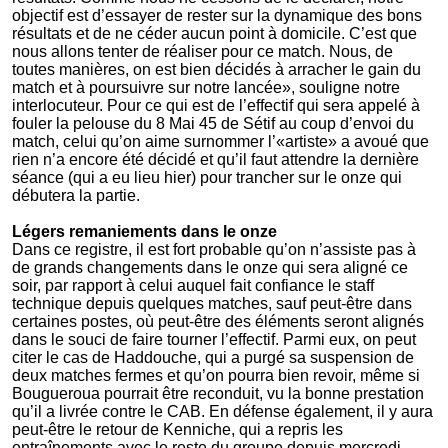
objectif est d’essayer de rester sur la dynamique des bons
résultats et de ne céder aucun point à domicile. C’est que
nous allons tenter de réaliser pour ce match. Nous, de
toutes manières, on est bien décidés à arracher le gain du
match et à poursuivre sur notre lancée», souligne notre
interlocuteur. Pour ce qui est de l’effectif qui sera appelé à
fouler la pelouse du 8 Mai 45 de Sétif au coup d’envoi du
match, celui qu’on aime surnommer l’«artiste» a avoué que
rien n’a encore été décidé et qu’il faut attendre la dernière
séance (qui a eu lieu hier) pour trancher sur le onze qui
débutera la partie.
Légers remaniements dans le onze
Dans ce registre, il est fort probable qu’on n’assiste pas à
de grands changements dans le onze qui sera aligné ce
soir, par rapport à celui auquel fait confiance le staff
technique depuis quelques matches, sauf peut-être dans
certaines postes, où peut-être des éléments seront alignés
dans le souci de faire tourner l’effectif. Parmi eux, on peut
citer le cas de Haddouche, qui a purgé sa suspension de
deux matches fermes et qu’on pourra bien revoir, même si
Bougueroua pourrait être reconduit, vu la bonne prestation
qu’il a livrée contre le CAB. En défense également, il y aura
peut-être le retour de Kenniche, qui a repris les
entraînements avec le reste du groupe depuis mercredi.