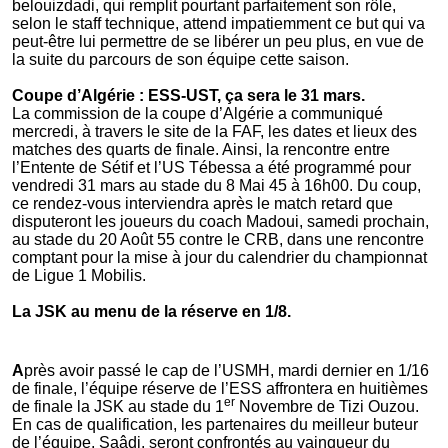
belouizdadi, qui remplit pourtant parfaitement son rôle,
selon le staff technique, attend impatiemment ce but qui va
peut-être lui permettre de se libérer un peu plus, en vue de
la suite du parcours de son équipe cette saison.
Coupe d’Algérie : ESS-UST, ça sera le 31 mars.
La commission de la coupe d’Algérie a communiqué
mercredi, à travers le site de la FAF, les dates et lieux des
matches des quarts de finale. Ainsi, la rencontre entre
l’Entente de Sétif et l’US Tébessa a été programmé pour
vendredi 31 mars au stade du 8 Mai 45 à 16h00. Du coup,
ce rendez-vous interviendra après le match retard que
disputeront les joueurs du coach Madoui, samedi prochain,
au stade du 20 Août 55 contre le CRB, dans une rencontre
comptant pour la mise à jour du calendrier du championnat
de Ligue 1 Mobilis.
La JSK au menu de la réserve en 1/8.
A
près avoir passé le cap de l’USMH, mardi dernier en 1/16
de finale, l’équipe réserve de l’ESS affrontera en huitièmes
er
de finale la JSK au stade du 1
Novembre de Tizi Ouzou.
En cas de qualification, les partenaires du meilleur buteur
de l’équipe, Saâdi, seront confrontés au vainqueur du