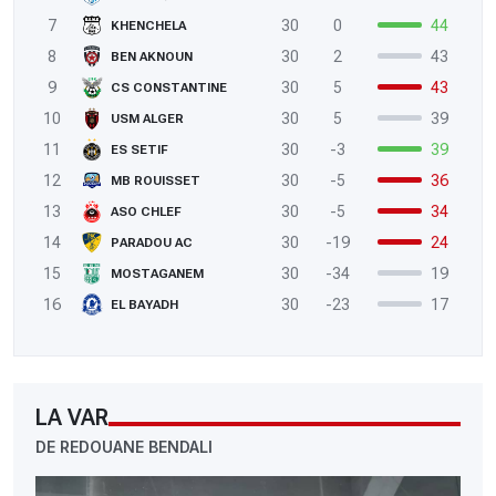
7
30
0
44
KHENCHELA
8
30
2
43
BEN AKNOUN
9
30
5
43
CS CONSTANTINE
10
30
5
39
USM ALGER
11
30
-3
39
ES SETIF
12
30
-5
36
MB ROUISSET
13
30
-5
34
ASO CHLEF
14
30
-19
24
PARADOU AC
15
30
-34
19
MOSTAGANEM
16
30
-23
17
EL BAYADH
LA VAR
DE REDOUANE BENDALI