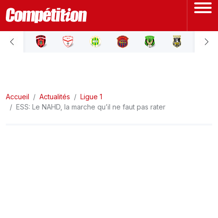
ACCUEIL
LIGUE 1
Accueil
LIGUE 2
Actualités
Ligue 1
ESS: Le NAHD, la marche qu’il ne faut pas rater
COUPE D'ALGÉRIE
ÉQUIPE NATIONALE
COUPE DU MONDE
Actualités
Interviews