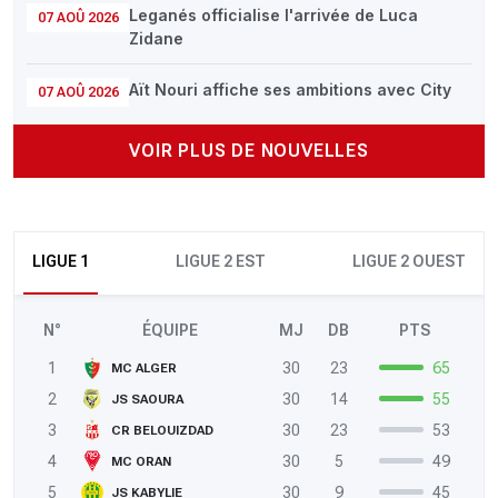
Leganés officialise l'arrivée de Luca
07 AOÛ 2026
Zidane
Aït Nouri affiche ses ambitions avec City
07 AOÛ 2026
VOIR PLUS DE NOUVELLES
LIGUE 1
LIGUE 2 EST
LIGUE 2 OUEST
N°
ÉQUIPE
MJ
DB
PTS
1
30
23
65
MC ALGER
2
30
14
55
JS SAOURA
3
30
23
53
CR BELOUIZDAD
4
30
5
49
MC ORAN
5
30
9
45
JS KABYLIE