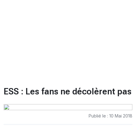
CHRONO
Vidéos
Fil d'actualités
La var
Version PDF
Politique de confidentialité
ESS : Les fans ne décolèrent pas
Publié le : 10 Mai 2018