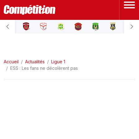
ACCUEIL
LIGUE 1
Accueil
LIGUE 2
Actualités
Ligue 1
ESS : Les fans ne décolèrent pas
COUPE D'ALGÉRIE
ÉQUIPE NATIONALE
COUPE DU MONDE
Actualités
Interviews