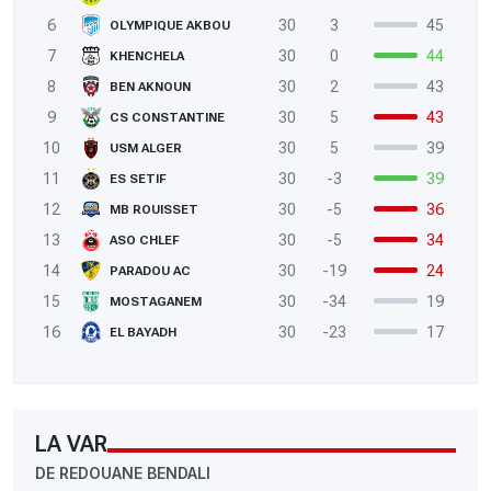
6
30
3
45
OLYMPIQUE AKBOU
7
30
0
44
KHENCHELA
8
30
2
43
BEN AKNOUN
9
30
5
43
CS CONSTANTINE
10
30
5
39
USM ALGER
11
30
-3
39
ES SETIF
12
30
-5
36
MB ROUISSET
13
30
-5
34
ASO CHLEF
14
30
-19
24
PARADOU AC
15
30
-34
19
MOSTAGANEM
16
30
-23
17
EL BAYADH
LA VAR
DE REDOUANE BENDALI