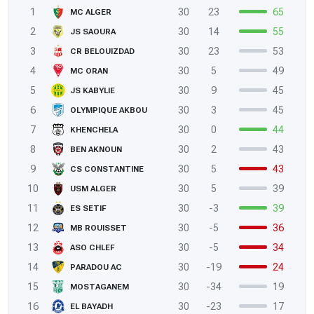
1
30
23
65
MC ALGER
2
30
14
55
JS SAOURA
3
30
23
53
CR BELOUIZDAD
4
30
5
49
MC ORAN
5
30
9
45
JS KABYLIE
6
30
3
45
OLYMPIQUE AKBOU
7
30
0
44
KHENCHELA
8
30
2
43
BEN AKNOUN
9
30
5
43
CS CONSTANTINE
10
30
5
39
USM ALGER
11
30
-3
39
ES SETIF
12
30
-5
36
MB ROUISSET
13
30
-5
34
ASO CHLEF
14
30
-19
24
PARADOU AC
15
30
-34
19
MOSTAGANEM
16
30
-23
17
EL BAYADH