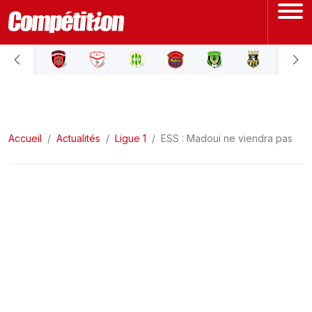
ACCUEIL
LIGUE 1
Accueil
LIGUE 2
Actualités
Ligue 1
ESS : Madoui ne viendra pas
COUPE D'ALGÉRIE
ÉQUIPE NATIONALE
COUPE DU MONDE
Actualités
Interviews