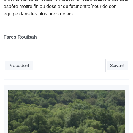
espère mettre fin au dossier du futur entraîneur de son
équipe dans les plus brefs délais.
Fares Rouibah
Article précédent : USMA : Moulay contacté
Article suiv
Précédent
Suivant