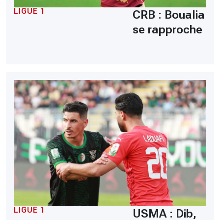
LIGUE 1
CRB : Boualia
se rapproche
LIGUE 1
USMA : Dib,