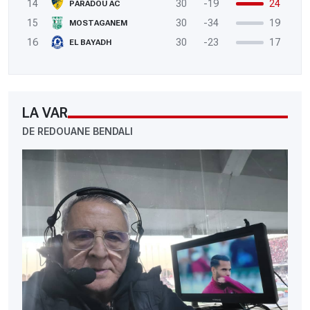
14
30
-19
24
PARADOU AC
15
30
-34
19
MOSTAGANEM
16
30
-23
17
EL BAYADH
LA VAR
DE REDOUANE BENDALI