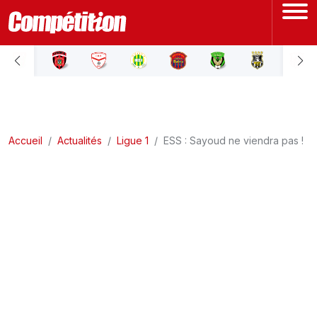
ACCUEIL
LIGUE 1
Accueil
LIGUE 2
Actualités
Ligue 1
ESS : Sayoud ne viendra pas !
COUPE D'ALGÉRIE
ÉQUIPE NATIONALE
COUPE DU MONDE
Actualités
Interviews