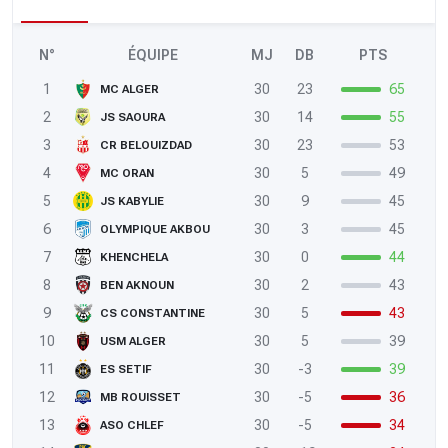
N°
ÉQUIPE
MJ
DB
PTS
1
30
23
65
MC ALGER
2
30
14
55
JS SAOURA
3
30
23
53
CR BELOUIZDAD
4
30
5
49
MC ORAN
5
30
9
45
JS KABYLIE
6
30
3
45
OLYMPIQUE AKBOU
7
30
0
44
KHENCHELA
8
30
2
43
BEN AKNOUN
9
30
5
43
CS CONSTANTINE
10
30
5
39
USM ALGER
11
30
-3
39
ES SETIF
12
30
-5
36
MB ROUISSET
13
30
-5
34
ASO CHLEF