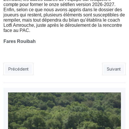
compte pour former le onze sétifien version 2026-2027.
Enfin, selon ce que nous avons appris dans le dossier des
joueurs qui restent, plusieurs éléments sont susceptibles de
rempiler, mais tout dépendra du bilan qu’établira le coach
Lotfi Amrouche, juste après le déroulement de la rencontre
face au PAC.
Fares Rouibah
Article précédent : Guenaoui de retour à l’USMA, mais…
Article suiv
Précédent
Suivant