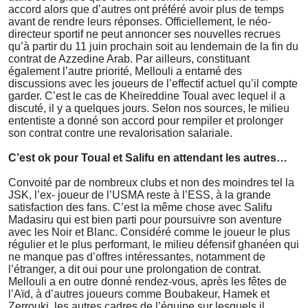
accord alors que d’autres ont préféré avoir plus de temps
avant de rendre leurs réponses. Officiellement, le néo-
directeur sportif ne peut annoncer ses nouvelles recrues
qu’à partir du 11 juin prochain soit au lendemain de la fin du
contrat de Azzedine Arab. Par ailleurs, constituant
également l’autre priorité, Mellouli a entamé des
discussions avec les joueurs de l’effectif actuel qu’il compte
garder. C’est le cas de Kheïreddine Toual avec lequel il a
discuté, il y a quelques jours. Selon nos sources, le milieu
ententiste a donné son accord pour rempiler et prolonger
son contrat contre une revalorisation salariale.
C’est ok pour Toual et Salifu en attendant les autres…
Convoité par de nombreux clubs et non des moindres tel la
JSK, l’ex- joueur de l’USMA reste à l’ESS, à la grande
satisfaction des fans. C’est la même chose avec Salifu
Madasiru qui est bien parti pour poursuivre son aventure
avec les Noir et Blanc. Considéré comme le joueur le plus
régulier et le plus performant, le milieu défensif ghanéen qui
ne manque pas d’offres intéressantes, notamment de
l’étranger, a dit oui pour une prolongation de contrat.
Mellouli a en outre donné rendez-vous, après les fêtes de
l’Aïd, à d’autres joueurs comme Boubakeur, Hamek et
Zerrouki, les autres cadres de l’équipe sur lesquels il