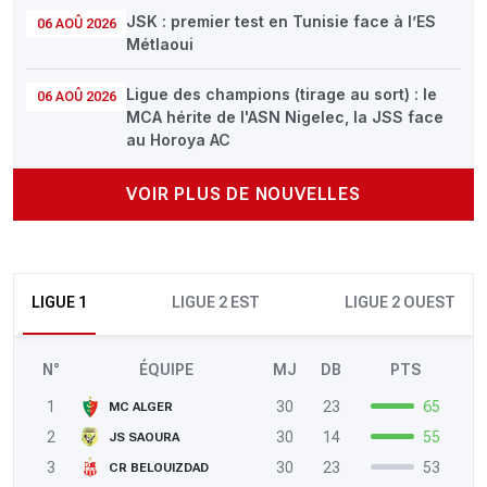
JSK : premier test en Tunisie face à l’ES
06 AOÛ 2026
Métlaoui
Ligue des champions (tirage au sort) : le
06 AOÛ 2026
MCA hérite de l'ASN Nigelec, la JSS face
au Horoya AC
VOIR PLUS DE NOUVELLES
LIGUE 1
LIGUE 2 EST
LIGUE 2 OUEST
N°
ÉQUIPE
MJ
DB
PTS
1
30
23
65
MC ALGER
2
30
14
55
JS SAOURA
3
30
23
53
CR BELOUIZDAD