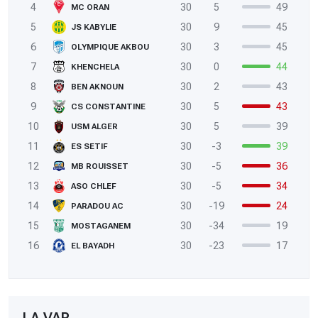
4
30
5
49
MC ORAN
5
30
9
45
JS KABYLIE
6
30
3
45
OLYMPIQUE AKBOU
7
30
0
44
KHENCHELA
8
30
2
43
BEN AKNOUN
9
30
5
43
CS CONSTANTINE
10
30
5
39
USM ALGER
11
30
-3
39
ES SETIF
12
30
-5
36
MB ROUISSET
13
30
-5
34
ASO CHLEF
14
30
-19
24
PARADOU AC
15
30
-34
19
MOSTAGANEM
16
30
-23
17
EL BAYADH
LA VAR