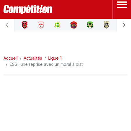
ACCUEIL
LIGUE 1
Accueil
LIGUE 2
Actualités
Ligue 1
ESS : une reprise avec un moral à plat
COUPE D'ALGÉRIE
ÉQUIPE NATIONALE
COUPE DU MONDE
Actualités
Interviews