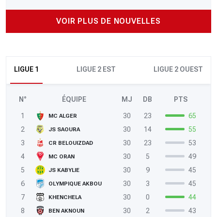
VOIR PLUS DE NOUVELLES
LIGUE 1
LIGUE 2 EST
LIGUE 2 OUEST
N°
ÉQUIPE
MJ
DB
PTS
1
30
23
65
MC ALGER
2
30
14
55
JS SAOURA
3
30
23
53
CR BELOUIZDAD
4
30
5
49
MC ORAN
5
30
9
45
JS KABYLIE
6
30
3
45
OLYMPIQUE AKBOU
7
30
0
44
KHENCHELA
8
30
2
43
BEN AKNOUN