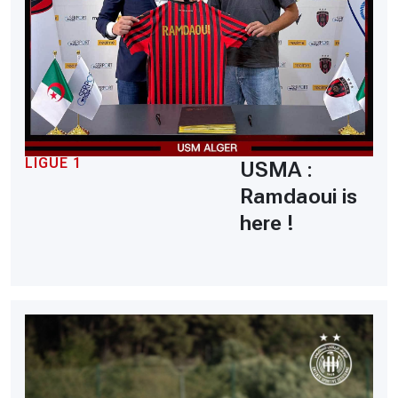
LIGUE 1
USMA :
Ramdaoui is
here !