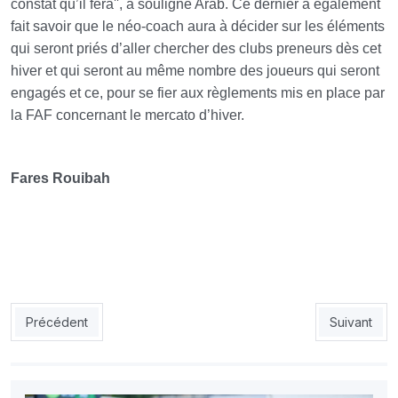
constat qu’il fera'', a souligné Arab. Ce dernier a également
fait savoir que le néo-coach aura à décider sur les éléments
qui seront priés d’aller chercher des clubs preneurs dès cet
hiver et qui seront au même nombre des joueurs qui seront
engagés et ce, pour se fier aux règlements mis en place par
la FAF concernant le mercato d’hiver.
Fares Rouibah
Article précédent : Boukhanchouche–USMA : le bras de fer se p
Article sui
Précédent
Suivant