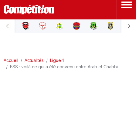
ACCUEIL
LIGUE 1
Accueil
LIGUE 2
Actualités
Ligue 1
ESS : voilà ce qui a été convenu entre Arab et Chabbi
COUPE D'ALGÉRIE
ÉQUIPE NATIONALE
COUPE DU MONDE
Actualités
Interviews