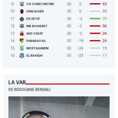
9
30
5
43
CS CONSTANTINE
10
30
5
39
USM ALGER
11
30
-3
39
ES SETIF
12
30
-5
36
MB ROUISSET
13
30
-5
34
ASO CHLEF
14
30
-19
24
PARADOU AC
15
30
-34
19
MOSTAGANEM
16
30
-23
17
EL BAYADH
LA VAR
DE REDOUANE BENDALI