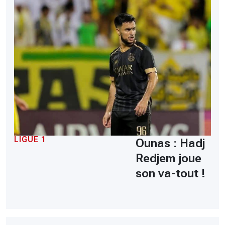
LIGUE 1
Ounas : Hadj
Redjem joue
son va-tout !