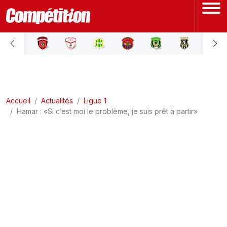
ACCUEIL
LIGUE 1
Accueil
LIGUE 2
Actualités
Ligue 1
Hamar : «Si c’est moi le problème, je suis prêt à partir»
COUPE D'ALGÉRIE
ÉQUIPE NATIONALE
COUPE DU MONDE
Actualités
Interviews