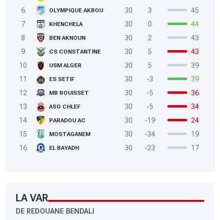
6
30
3
45
OLYMPIQUE AKBOU
7
30
0
44
KHENCHELA
8
30
2
43
BEN AKNOUN
9
30
5
43
CS CONSTANTINE
10
30
5
39
USM ALGER
11
30
-3
39
ES SETIF
12
30
-5
36
MB ROUISSET
13
30
-5
34
ASO CHLEF
14
30
-19
24
PARADOU AC
15
30
-34
19
MOSTAGANEM
16
30
-23
17
EL BAYADH
LA VAR
DE REDOUANE BENDALI