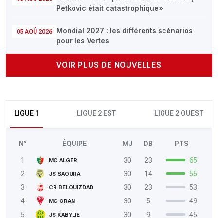
Petkovic était catastrophique»
Mondial 2027 : les différents scénarios
05 AOÛ 2026
pour les Vertes
VOIR PLUS DE NOUVELLES
LIGUE 1
LIGUE 2 EST
LIGUE 2 OUEST
N°
ÉQUIPE
MJ
DB
PTS
1
30
23
65
MC ALGER
2
30
14
55
JS SAOURA
3
30
23
53
CR BELOUIZDAD
4
30
5
49
MC ORAN
5
30
9
45
JS KABYLIE